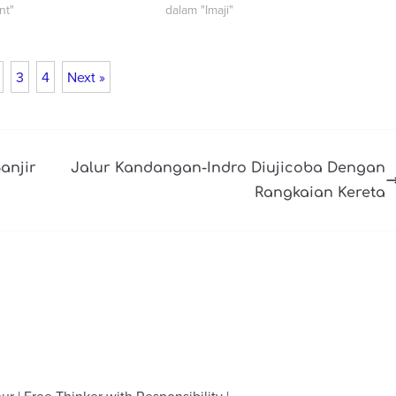
nt"
dalam "Imaji"
3
4
Next »
anjir
Jalur Kandangan-Indro Diujicoba Dengan
Rangkaian Kereta
ur | Free Thinker with Responsibility |