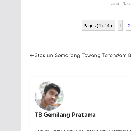
dalam "Eve
Pages ( 1 of 4 ):
1
2
Stasiun Semarang Tawang Terendam B
TB Gemilang Pratama
Railway Enthusiast | Bus Enthusiast | Enterprene