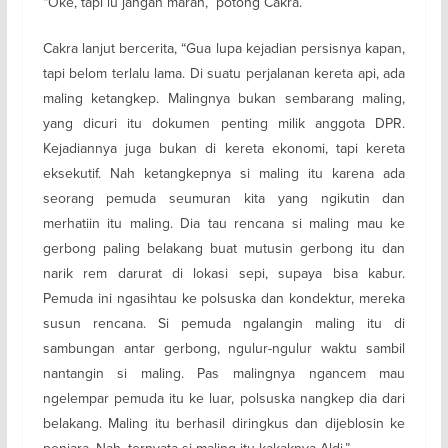
“Oke, tapi lu jangan marah,” potong Cakra.
Cakra lanjut bercerita, “Gua lupa kejadian persisnya kapan,
tapi belom terlalu lama. Di suatu perjalanan kereta api, ada
maling ketangkep. Malingnya bukan sembarang maling,
yang dicuri itu dokumen penting milik anggota DPR.
Kejadiannya juga bukan di kereta ekonomi, tapi kereta
eksekutif. Nah ketangkepnya si maling itu karena ada
seorang pemuda seumuran kita yang ngikutin dan
merhatiin itu maling. Dia tau rencana si maling mau ke
gerbong paling belakang buat mutusin gerbong itu dan
narik rem darurat di lokasi sepi, supaya bisa kabur.
Pemuda ini ngasihtau ke polsuska dan kondektur, mereka
susun rencana. Si pemuda ngalangin maling itu di
sambungan antar gerbong, ngulur-ngulur waktu sambil
nantangin si maling. Pas malingnya ngancem mau
ngelempar pemuda itu ke luar, polsuska nangkep dia dari
belakang. Maling itu berhasil diringkus dan dijeblosin ke