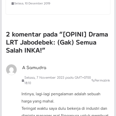
Selasa, 10 Desember 2019
2 komentar pada “
[OPINI] Drama
LRT Jabodebek: (Gak) Semua
Salah INKA!
”
A Samudra
Selasa, 7 November 2023 pada GMT+0700
Permalink
18:10
Intinya, lagi-lagi pengalaman adalah sebuah
harga yang mahal.
Teringat waktu saya dulu bekerja di industri dan
diminta manager asal Singapura untuk membuat