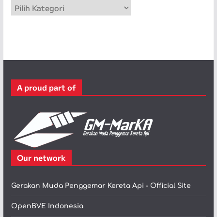
K
a
t
e
g
o
r
A proud part of
i
Our network
Gerakan Muda Penggemar Kereta Api - Official Site
OpenBVE Indonesia