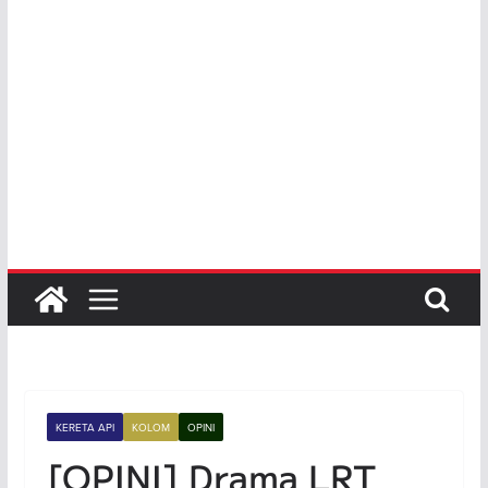
KERETA API
KOLOM
OPINI
[OPINI] Drama LRT