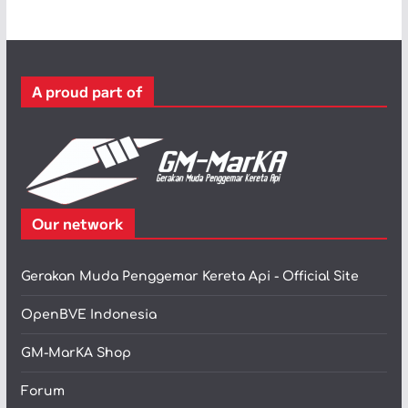
e
g
o
r
A proud part of
i
Our network
Gerakan Muda Penggemar Kereta Api - Official Site
OpenBVE Indonesia
GM-MarKA Shop
Forum