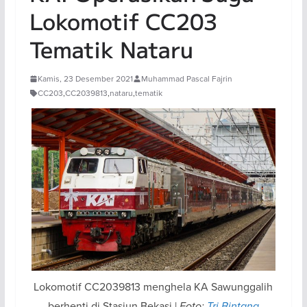
Lokomotif CC203
Tematik Nataru
Kamis, 23 Desember 2021
Muhammad Pascal Fajrin
CC203
,
CC2039813
,
nataru
,
tematik
Lokomotif CC2039813 menghela KA Sawunggalih
berhenti di Stasiun Bekasi |
Foto:
Tri Bintang