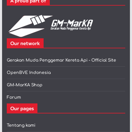
A proud part of
i
Our network
Gerakan Muda Penggemar Kereta Api - Official Site
OpenBVE Indonesia
GM-MarKA Shop
Forum
Our pages
Tentang kami