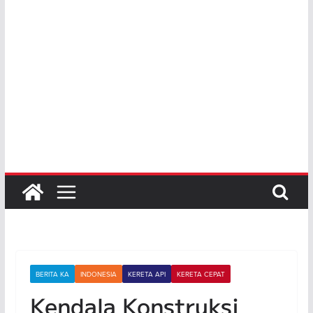
BERITA KA
INDONESIA
KERETA API
KERETA CEPAT
Kendala Konstruksi