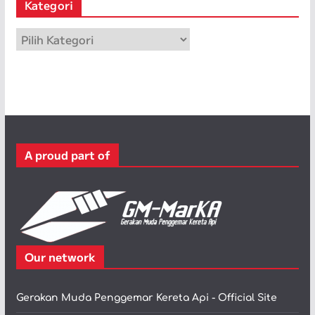
Kategori
i
p
K
a
t
e
g
o
r
A proud part of
i
Our network
Gerakan Muda Penggemar Kereta Api - Official Site