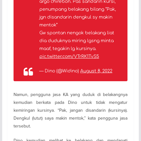
argo chirebon. Pas sandarin kursi,
penumpang belakang bilang “Pak,
jgn disandarin dengkul sy makin
mentok”
Gw spontan nengok belakang liat
dia duduknya miring lgsng minta
maaf, tegakin lg kursinya.
pic.twitter.com/VTrRK1TvS5
— Dino (@Widino)
August 8, 2022
Namun, pengguna jasa KA yang duduk di belakangnya
kemudian berkata pada Dino untuk tidak mengatur
kemiringan kursinya. “Pak, jangan disandarin (kursinya).
Dengkul (lutut) saya makin mentok,” kata pengguna jasa
tersebut.
Dino kemudian melihat ke belakang dan mendapati