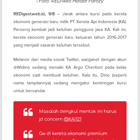
|
Foto: RED/Ikko Haidar Farozy
– Jarak antara kursi pada kereta
REDigest.web.id, 9/8
ekonomi generasi baru milik PT Kereta Api Indonesia (KAI,
Persero) kembali jadi keluhan pengguna jasa KA. Kali ini,
kereta ekonomi generasi baru keluaran tahun 2016-2017
yang menjadi sasaran keluhan tersebut.
Melansir dari media sosial Twitter, warganet dengan akun
@Widino sedang menaiki KA Argo Cheribon pada kelas
ekonomi saat membuat keluhan. Kala itu, Dino (seperti
nama tampilannya) sedang mengatur kemiringan kursi
untuk bersandar.
Masalah dengkul mentok ini harus
jd concern
@KAI121
Gw di kereta ekonomi premium