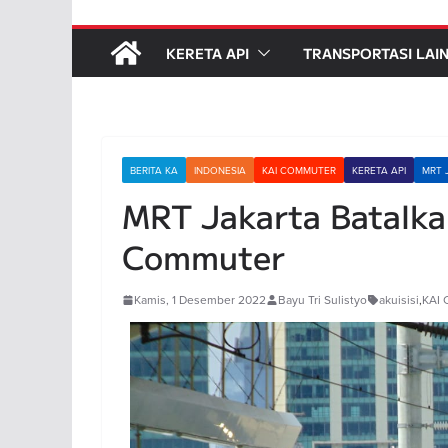
KERETA API
TRANSPORTASI LAI
BERITA KA
INDONESIA
KAI COMMUTER
KERETA API
MRT 
MRT Jakarta Batalka
Commuter
Kamis, 1 Desember 2022
Bayu Tri Sulistyo
akuisisi
,
KAI 