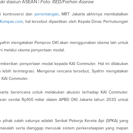
ki stasiun ASEAN |
Foto: RED/Farhan Assrow
i kontroversi dan
penentangan
, MRT Jakarta akhirnya membatalkan
Kompas.com
, hal tersebut dipastikan oleh Kepala Dinas Perhubungan
 Syafrin mengatakan Pemprov DKI akan menggunakan skema lain untuk
i melalui skema penyertaan modal.
mberikan penyertaan modal kepada KAI Commuter. Hal ini dilakukan
a lebih terintegrasi. Mengenai rencana tersebut, Syafrin mengatakan
 KAI Commuter.
arta berencana untuk melakukan akuisisi terhadap KAI Commuter.
n senilai Rp100 miliar dalam APBD DKI Jakarta tahun 2033 untuk
 pihak salah satunya adalah Serikat Pekerja Kereta Api (SPKA) yang
masalah serta dianggap merusak sistem perkeretaapian yang mapan