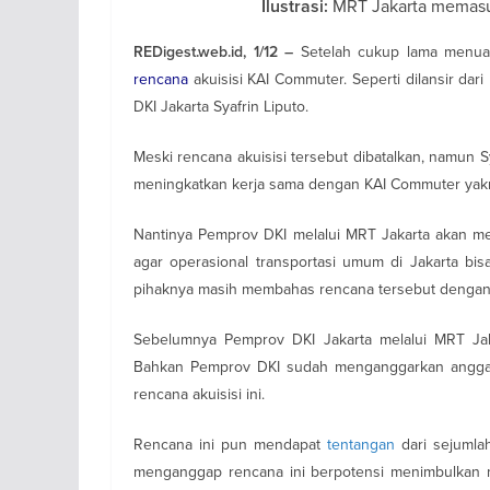
MRT Jakarta memasu
Ilustrasi:
Setelah cukup lama menua
REDigest.web.id, 1/12 –
rencana
akuisisi KAI Commuter. Seperti dilansir dari
DKI Jakarta Syafrin Liputo.
Meski rencana akuisisi tersebut dibatalkan, namun
meningkatkan kerja sama dengan KAI Commuter yakn
Nantinya Pemprov DKI melalui MRT Jakarta akan me
agar operasional transportasi umum di Jakarta bis
pihaknya masih membahas rencana tersebut dengan
Sebelumnya Pemprov DKI Jakarta melalui MRT Jak
Bahkan Pemprov DKI sudah menganggarkan anggara
rencana akuisisi ini.
Rencana ini pun mendapat
tentangan
dari sejumlah
menganggap rencana ini berpotensi menimbulkan 