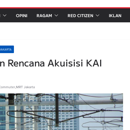
N
OPINI
RAGAM
RED CITIZEN
IKLAN
JAKARTA
n Rencana Akuisisi KAI
Commuter
,
MRT Jakarta