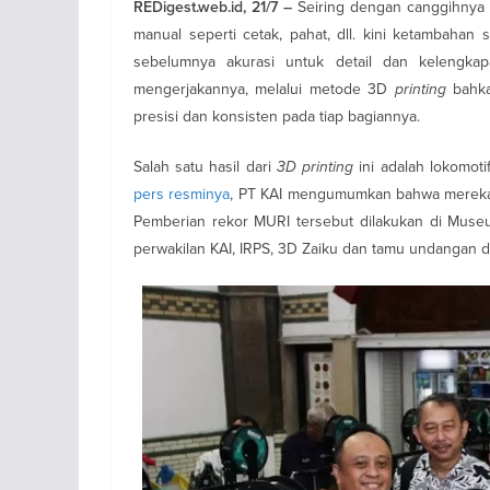
Seiring dengan canggihnya te
REDigest.web.id, 21/7 –
manual seperti cetak, pahat, dll. kini ketambaha
sebelumnya akurasi untuk detail dan kelengka
mengerjakannya, melalui metode 3D
printing
bahka
presisi dan konsisten pada tiap bagiannya.
Salah satu hasil dari
3D
printing
ini adalah lokomot
pers resminya
, PT KAI mengumumkan bahwa mereka b
Pemberian rekor MURI tersebut dilakukan di Muse
perwakilan KAI, IRPS, 3D Zaiku dan tamu undangan d