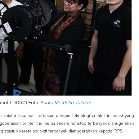
motif DD52 | Foto:
Suara Merdeka Jakarta
 miniatur lokomotif terbesar dengan teknologi cetak tridimensi yang
goperasian printer tridimensi secara nonstop terbanyak dianugerakan
ng stasiun kereta api aktif terbanyak dianugerahkan kepada IRPS.