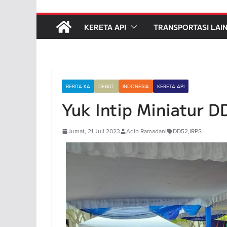
KERETA API
TRANSPORTASI LAI
BERITA KA
DEBUT
INDONESIA
KERETA API
Yuk Intip Miniatur 
Jumat, 21 Juli 2023
Adib Ramadani
DD52
,
IRPS