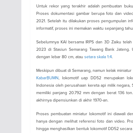
Untuk rekor yang terakhir adalah pembuatan buku 
Proses dokumentasi gambar berupa foto dan video
2021. Setelah itu dilakukan proses pengumpulan inf
informatif, proses ini memakan waktu sepanjang tah
Sebelumnya KAI bersama IRPS dan 3D Zaiku telah m
2023 di Stasiun Semarang Tawang Bank Jateng. Uk
dengan lebar 80 cm, atau
setara skala 1:4
.
Meskipun dibuat di Semarang, namun kelak miniatur in
KabarBUMN
, lokomotif uap DD52 merupakan lok
Indonesia oleh perusahaan kereta api milik negara,
memiliki panjang 20.792 mm dengan berat 136 ton
akhirnya dipensiunkan di akhir 1970-an.
Proses pembuatan miniatur lokomotif ini diawali
hanya dengan melihat referensi foto dan video. Pr
hingga menghasilkan bentuk lokomotif DD52 secara 