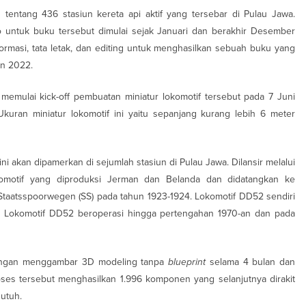
tentang 436 stasiun kereta api aktif yang tersebar di Pulau Jawa.
 untuk buku tersebut dimulai sejak Januari dan berakhir Desember
ormasi, tata letak, dan editing untuk menghasilkan sebuah buku yang
un 2022.
emulai kick-off pembuatan miniatur lokomotif tersebut pada 7 Juni
uran miniatur lokomotif ini yaitu sepanjang kurang lebih 6 meter
i akan dipamerkan di sejumlah stasiun di Pulau Jawa. Dilansir melalui
omotif yang diproduksi Jerman dan Belanda dan didatangkan ke
 Staatsspoorwegen (SS) pada tahun 1923-1924. Lokomotif DD52 sendiri
. Lokomotif DD52 beroperasi hingga pertengahan 1970-an dan pada
 dengan menggambar 3D modeling tanpa
blueprint
selama 4 bulan dan
oses tersebut menghasilkan 1.996 komponen yang selanjutnya dirakit
utuh.