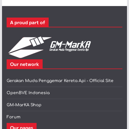
g
o
r
A proud part of
i
Our network
Gerakan Muda Penggemar Kereta Api - Official Site
OpenBVE Indonesia
GM-MarKA Shop
Forum
Our pages