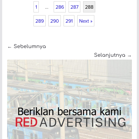
1
…
286
287
288
289
290
291
Next »
← Sebelumnya
Selanjutnya →