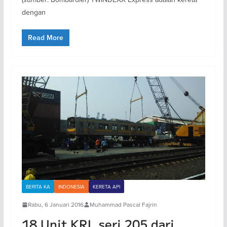
dengan
Read More
BERITA KA
INDONESIA
KERETA API
Rabu, 6 Januari 2016
Muhammad Pascal Fajrin
18 Unit KRL seri 205 dari