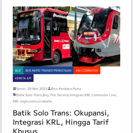
BUS
BUS RAPID TRANSIT/PERKOTAAN
KAI COMMUTER
KERETA API
Senin, 29 Mei 2023
Rico Perdana Putra
Batik Solo Trans
,
Buy The Service
,
Integrasi
,
KRL Commuter Line
,
KRL Joglo
,
solo
,
surakarta
Batik Solo Trans: Okupansi,
Integrasi KRL, Hingga Tarif
Khusus