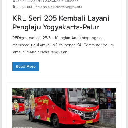
Senin, 25 Agustus 2025
Adib Ramadani
JR 205
,
KRL Joglo
,
solo
,
surakarta
,
yogyakarta
KRL Seri 205 Kembali Layani
Penglaju Yogyakarta-Palur
REDigest.web.id, 25/8 – Mungkin Anda bingung saat
membaca judul artikel ini? Ya, benar, KAI Commuter belum
lama ini mengirimkan rangkaian
Read More