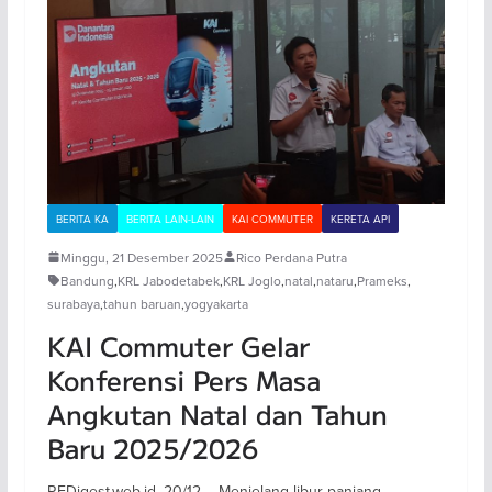
BERITA KA
BERITA LAIN-LAIN
KAI COMMUTER
KERETA API
Minggu, 21 Desember 2025
Rico Perdana Putra
Bandung
,
KRL Jabodetabek
,
KRL Joglo
,
natal
,
nataru
,
Prameks
,
surabaya
,
tahun baruan
,
yogyakarta
KAI Commuter Gelar
Konferensi Pers Masa
Angkutan Natal dan Tahun
Baru 2025/2026
REDigest.web.id, 20/12 – Menjelang libur panjang