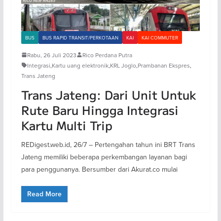
BUS
BUS RAPID TRANSIT/PERKOTAAN
KAI
KAI COMMUTER
Rabu, 26 Juli 2023
Rico Perdana Putra
Integrasi
,
Kartu uang elektronik
,
KRL Joglo
,
Prambanan Ekspres
,
Trans Jateng
Trans Jateng: Dari Unit Untuk
Rute Baru Hingga Integrasi
Kartu Multi Trip
REDigest.web.id, 26/7 – Pertengahan tahun ini BRT Trans
Jateng memiliki beberapa perkembangan layanan bagi
para penggunanya. Bersumber dari Akurat.co mulai
Read More