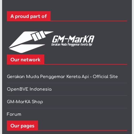
o
r
A proud part of
i
Our network
Gerakan Muda Penggemar Kereta Api - Official Site
OpenBVE Indonesia
GM-MarKA Shop
Forum
Our pages