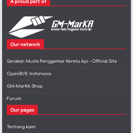
A proud part of
i
Our network
Gerakan Muda Penggemar Kereta Api - Official Site
OpenBVE Indonesia
GM-MarKA Shop
Forum
Our pages
Tentang kami