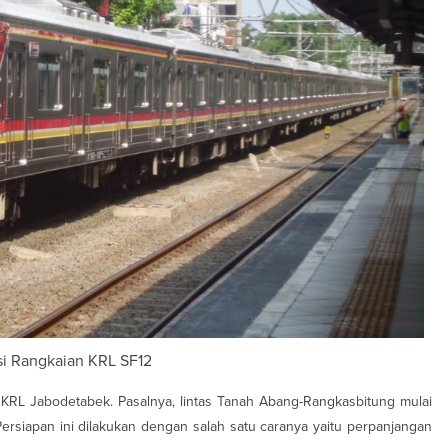
asi Rangkaian KRL SF12
ia KRL Jabodetabek. Pasalnya, lintas Tanah Abang-Rangkasbitung mulai
Persiapan ini dilakukan dengan salah satu caranya yaitu perpanjangan