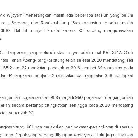
iwik Wijayanti menerangkan masih ada beberapa stasiun yang belum
oran, Serpong, dan Rangkasbitung. Stasiun-stasiun tersebut masih
F10. Hal ini menjadi krusial karena KCI sedang mengupayakan
2.
 Duri-Tangerang yang seluruh stasiunnya sudah muat KRL SF12. Oleh
intas Tanah Abang-Rangkasbitung telah selesai 2020 mendatang. Hal
RL SF12 dari 22 rangkaian pada tahun 2018 menjadi 34 rangkaian pada
dari 44 rangkaian menjadi 42 rangkaian, dan rangkaian SF8 meningkat
kan jumlah perjalanan dari 958 menjadi 960 perjalanan dengan jumlah
ni akan secara bertahap ditingkatkan sehingga pada 2020 mendatang
kaian sebanyak 90.
ngkasbitung, KCI juga melakukan peningkatan-peningkatan di stasiun
Minggu, dan Depok yang sedang dibangun
underpass
. Lalu juga dilakukan