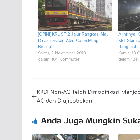
[OPINI] KRL SF12 Jalur Rangkas, Mau
Akhirnya, 
Direalisasikan Atau Cuma Mimpi
KRL Stamfo
Belaka?
Rangkasbi
Sabtu, 2 November 2019
Kamis, 13 
dalam "KAI Commuter"
dalam "Beri
KRDI Non-AC Telah Dimodifikasi Menjad
AC dan Diujicobakan
Anda Juga Mungkin Suk