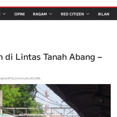
N
OPINI
RAGAM
RED CITIZEN
IKLAN
 di Lintas Tanah Abang –
ngkasSF12
,
Commuter
,
KCI
,
KRL