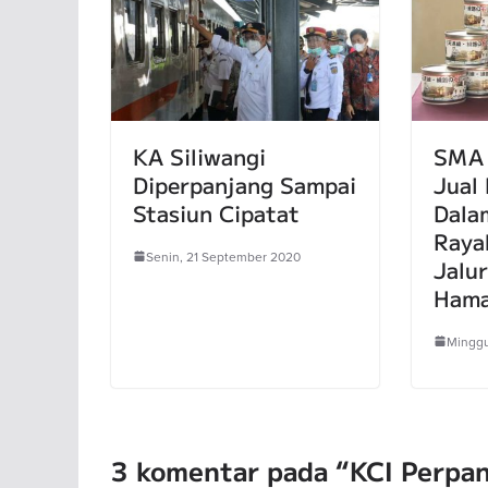
KA Siliwangi
SMA 
Diperpanjang Sampai
Jual 
Stasiun Cipatat
Dala
Raya
Senin, 21 September 2020
Jalu
Hama
Minggu
3 komentar pada “
KCI Perpan