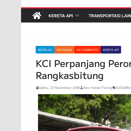
KERETA API
TRANSPORTASI LAI
BERITA KA
INDONESIA
KAI COMMUTER
KERETA API
KCI Perpanjang Peron
Rangkasbitung
Sabtu, 23 November 2019
Ikko Haidar Farozy
#2020Ra