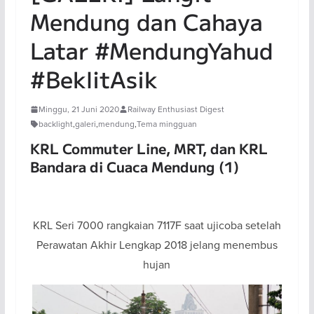
Mendung dan Cahaya
Latar #MendungYahud
#BeklitAsik
Minggu, 21 Juni 2020
Railway Enthusiast Digest
backlight
,
galeri
,
mendung
,
Tema mingguan
KRL Commuter Line, MRT, dan KRL
Bandara di Cuaca Mendung (1)
KRL Seri 7000 rangkaian 7117F saat ujicoba setelah
Perawatan Akhir Lengkap 2018 jelang menembus
hujan