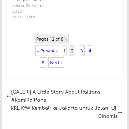
Selasa, 28 Februari
2023
dalam "DJKA"
Pages ( 2 of 8 ):
« Previous
1
2
3
4
...
8
Next »
[GALERI] A Little Story About Railfans
#KamiRailfans
KRL KfW Kembali ke Jakarta untuk Jalani Uji
Dinamis