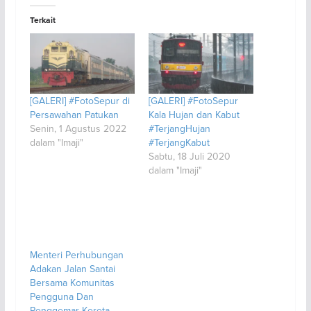
Terkait
[GALERI] #FotoSepur di
[GALERI] #FotoSepur
Persawahan Patukan
Kala Hujan dan Kabut
Senin, 1 Agustus 2022
#TerjangHujan
dalam "Imaji"
#TerjangKabut
Sabtu, 18 Juli 2020
dalam "Imaji"
Menteri Perhubungan
Adakan Jalan Santai
Bersama Komunitas
Pengguna Dan
Penggemar Kereta