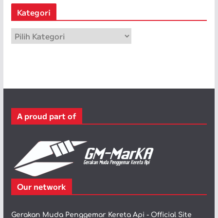
s
Kategori
i
p
K
a
t
e
g
o
r
A proud part of
i
Our network
Gerakan Muda Penggemar Kereta Api - Official Site