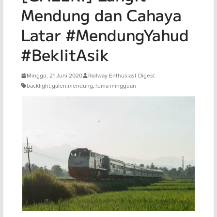
Mendung dan Cahaya
Latar #MendungYahud
#BeklitAsik
Minggu, 21 Juni 2020
Railway Enthusiast Digest
backlight
,
galeri
,
mendung
,
Tema mingguan