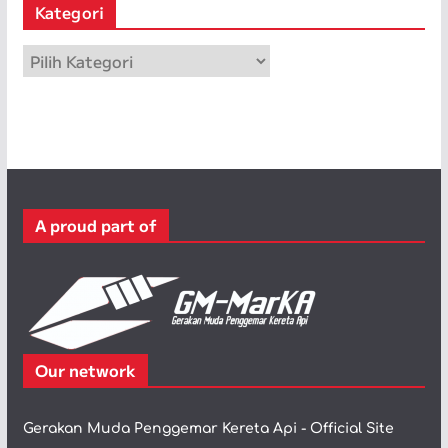
Kategori
i
p
K
a
t
e
g
o
r
A proud part of
i
Our network
Gerakan Muda Penggemar Kereta Api - Official Site