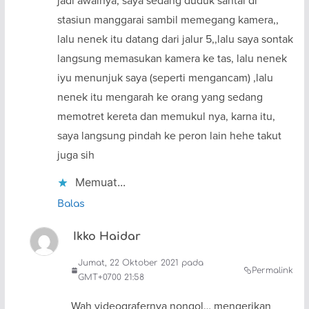
jadi awalnya, saya sedang duduk santai di
stasiun manggarai sambil memegang kamera,,
lalu nenek itu datang dari jalur 5,,lalu saya sontak
langsung memasukan kamera ke tas, lalu nenek
iyu menunjuk saya (seperti mengancam) ,lalu
nenek itu mengarah ke orang yang sedang
memotret kereta dan memukul nya, karna itu,
saya langsung pindah ke peron lain hehe takut
juga sih
Memuat...
Balas
Ikko Haidar
Jumat, 22 Oktober 2021 pada
Permalink
GMT+0700 21:58
Wah videografernya nongol… mengerikan