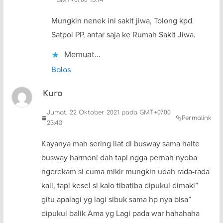
GMT+0700 15:14
Mungkin nenek ini sakit jiwa, Tolong kpd
Satpol PP, antar saja ke Rumah Sakit Jiwa.
Memuat...
Balas
Kuro
Jumat, 22 Oktober 2021 pada GMT+0700
Permalink
23:43
Kayanya mah sering liat di busway sama halte
busway harmoni dah tapi ngga pernah nyoba
ngerekam si cuma mikir mungkin udah rada-rada
kali, tapi kesel si kalo tibatiba dipukul dimaki”
gitu apalagi yg lagi sibuk sama hp nya bisa”
dipukul balik Ama yg Lagi pada war hahahaha