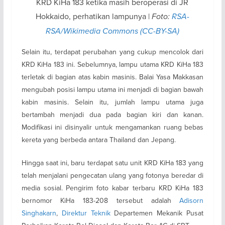
KRD KiHa 183 ketika masih beroperasi di JR
Hokkaido, perhatikan lampunya |
Foto:
RSA-
RSA/Wikimedia Commons (CC-BY-SA)
Selain itu, terdapat perubahan yang cukup mencolok dari
KRD KiHa 183 ini. Sebelumnya, lampu utama KRD KiHa 183
terletak di bagian atas kabin masinis. Balai Yasa Makkasan
mengubah posisi lampu utama ini menjadi di bagian bawah
kabin masinis. Selain itu, jumlah lampu utama juga
bertambah menjadi dua pada bagian kiri dan kanan.
Modifikasi ini disinyalir untuk mengamankan ruang bebas
kereta yang berbeda antara Thailand dan Jepang.
Hingga saat ini, baru terdapat satu unit KRD KiHa 183 yang
telah menjalani pengecatan ulang yang fotonya beredar di
media sosial. Pengirim foto kabar terbaru KRD KiHa 183
bernomor KiHa 183-208 tersebut adalah
Adisorn
Singhakarn
,
Direktur Teknik
Departemen Mekanik Pusat