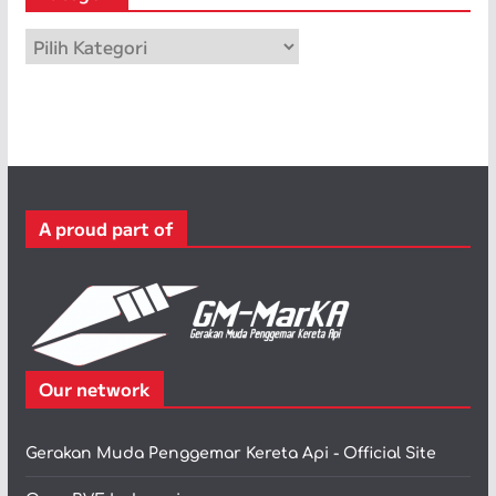
p
K
a
t
e
g
o
r
A proud part of
i
Our network
Gerakan Muda Penggemar Kereta Api - Official Site