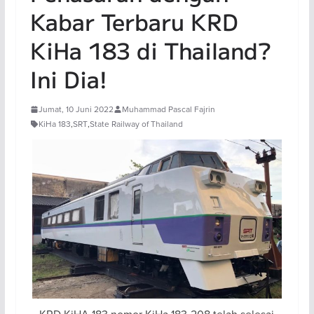
Kabar Terbaru KRD
KiHa 183 di Thailand?
Ini Dia!
Jumat, 10 Juni 2022
Muhammad Pascal Fajrin
KiHa 183
,
SRT
,
State Railway of Thailand
KRD KiHA 183 nomor KiHa 183-208 telah selesai