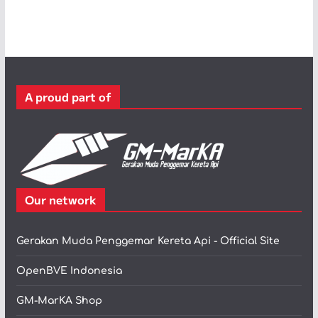
t
e
g
o
r
A proud part of
i
Our network
Gerakan Muda Penggemar Kereta Api - Official Site
OpenBVE Indonesia
GM-MarKA Shop