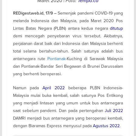
Maret 2020 |
Foto:
Tempo.co
Semenjak pandemi COVID-19 yang
REDigest.web.id, 17/9 –
melanda Indonesia dan Malaysia, pada Maret 2020 Pos
Lintas Batas Negara (PLBN) antara kedua negara
ditutup
demi mencegah penyebaran virus tersebut. Akibatnya,
perjalanan darat baik dari Indonesia dan Malaysia berhenti
total selama bertahun-tahun. Salah satunya adalah bus
antarnegara rute
Pontianak
-Kuching di Sarawak Malaysia
dan Pontianak-Bandar Seri Begawan di Brunei Darussalam
yang berhenti beroperasi.
Namun pada
April 2022
beberapa PLBN Indonesia-
Malaysia mulai buka kembali, salah satunya Pos Entikong
yang menjadi lintasan yang umum untuk bus antarnegara
saat sebelum pandemi. Dan pada pertengahan
Juli 2022
DAMRI menjadi bus antarnegara yang beroperasi kembali,
dengan Biaramas Express menyusul pada
Agustus 2022
.