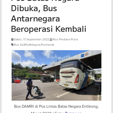
Dibuka, Bus
Antarnegara
Beroperasi Kembali
Sabtu, 17 September 2022
Rico Perdana Putra
Bus ALBN
,
Malaysia
,
Pontianak
Bus DAMRI di Pos Lintas Batas Negara Entikong,