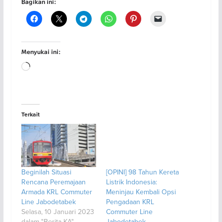
Bagikan ini:
Menyukai ini:
Memuat...
Terkait
Beginilah Situasi
[OPINI] 98 Tahun Kereta
Rencana Peremajaan
Listrik Indonesia:
Armada KRL Commuter
Meninjau Kembali Opsi
Line Jabodetabek
Pengadaan KRL
Selasa, 10 Januari 2023
Commuter Line
dalam "Berita KA"
Jabodetabek