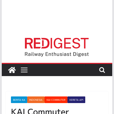
BERITA KA
INDONESIA
KAI COMMUTER
KERETA API
KAI Commuter