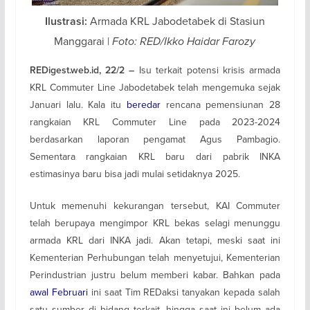
Armada KRL Jabodetabek di Stasiun
Ilustrasi:
Manggarai |
Foto: RED/Ikko Haidar Farozy
Isu terkait potensi krisis armada
REDigest.web.id, 22/2 –
KRL Commuter Line Jabodetabek telah mengemuka sejak
Januari lalu. Kala itu
beredar
rencana pemensiunan 28
rangkaian KRL Commuter Line pada 2023-2024
berdasarkan laporan pengamat Agus Pambagio.
Sementara rangkaian KRL baru dari pabrik INKA
estimasinya baru bisa jadi mulai setidaknya 2025.
Untuk memenuhi kekurangan tersebut, KAI Commuter
telah berupaya mengimpor KRL bekas selagi menunggu
armada KRL dari INKA jadi. Akan tetapi, meski saat ini
Kementerian Perhubungan telah menyetujui, Kementerian
Perindustrian justru belum memberi kabar. Bahkan pada
awal Februari
ini saat Tim REDaksi tanyakan kepada salah
satu sumber di bidang terkait, hingga saat ini belum ada