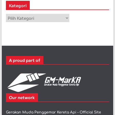
Kategori
i
p
K
a
t
e
g
o
r
A proud part of
i
Our network
Gerakan Muda Penggemar Kereta Api - Official Site