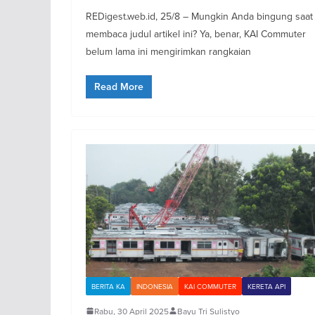
REDigest.web.id, 25/8 – Mungkin Anda bingung saat
membaca judul artikel ini? Ya, benar, KAI Commuter
belum lama ini mengirimkan rangkaian
Read More
BERITA KA
INDONESIA
KAI COMMUTER
KERETA API
Rabu, 30 April 2025
Bayu Tri Sulistyo