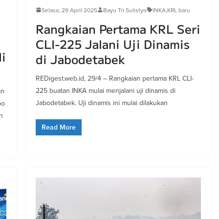
Selasa, 29 April 2025
Bayu Tri Sulistyo
INKA
,
KRL baru
Rangkaian Pertama KRL Seri
CLI-225 Jalani Uji Dinamis
i
di Jabodetabek
REDigest.web.id, 29/4 – Rangkaian pertama KRL CLI-
225 buatan INKA mulai menjalani uji dinamis di
an
Jabodetabek. Uji dinamis ini mulai dilakukan
po
n
Read More