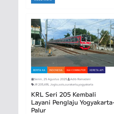
BERITA KA
INDONESIA
KAI COMMUTER
KERETA API
Senin, 25 Agustus 2025
Adib Ramadani
JR 205
,
KRL Joglo
,
solo
,
surakarta
,
yogyakarta
KRL Seri 205 Kembali
Layani Penglaju Yogyakarta
Palur