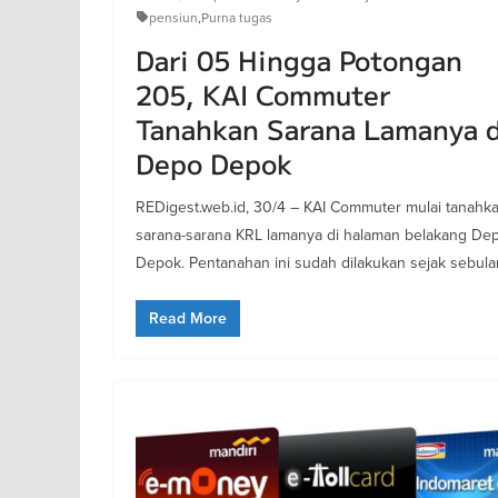
pensiun
,
Purna tugas
Dari 05 Hingga Potongan
205, KAI Commuter
Tanahkan Sarana Lamanya d
Depo Depok
REDigest.web.id, 30/4 – KAI Commuter mulai tanahk
sarana-sarana KRL lamanya di halaman belakang De
Depok. Pentanahan ini sudah dilakukan sejak sebula
Read More