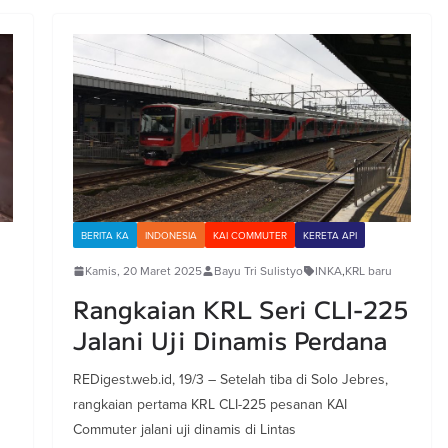
BERITA KA
INDONESIA
KAI COMMUTER
KERETA API
Kamis, 20 Maret 2025
Bayu Tri Sulistyo
INKA
,
KRL baru
Rangkaian KRL Seri CLI-225
Jalani Uji Dinamis Perdana
REDigest.web.id, 19/3 – Setelah tiba di Solo Jebres,
rangkaian pertama KRL CLI-225 pesanan KAI
Commuter jalani uji dinamis di Lintas