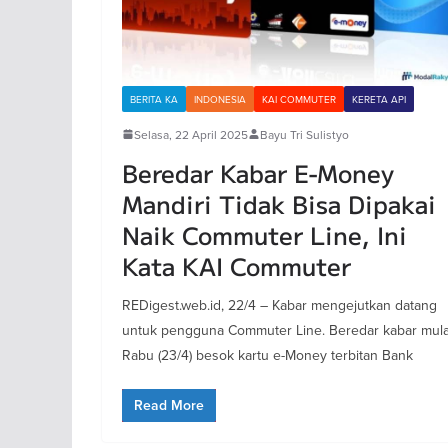
BERITA KA
INDONESIA
KAI COMMUTER
KERETA API
Selasa, 22 April 2025
Bayu Tri Sulistyo
Beredar Kabar E-Money
Mandiri Tidak Bisa Dipakai
Naik Commuter Line, Ini
Kata KAI Commuter
REDigest.web.id, 22/4 – Kabar mengejutkan datang
untuk pengguna Commuter Line. Beredar kabar mula
Rabu (23/4) besok kartu e-Money terbitan Bank
Read More