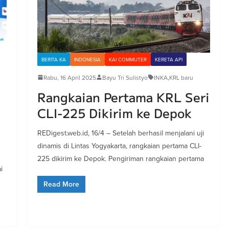
BERITA KA
INDONESIA
KAI COMMUTER
KERETA API
Rabu, 16 April 2025
Bayu Tri Sulistyo
INKA
,
KRL baru
Rangkaian Pertama KRL Seri
CLI-225 Dikirim ke Depok
REDigest.web.id, 16/4 – Setelah berhasil menjalani uji
dinamis di Lintas Yogyakarta, rangkaian pertama CLI-
225 dikirim ke Depok. Pengiriman rangkaian pertama
i
Read More