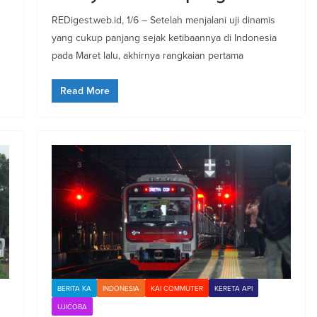
REDigest.web.id, 1/6 – Setelah menjalani uji dinamis
yang cukup panjang sejak ketibaannya di Indonesia
pada Maret lalu, akhirnya rangkaian pertama
Read More
BERITA KA
INDONESIA
KAI COMMUTER
KERETA API
UJICOBA