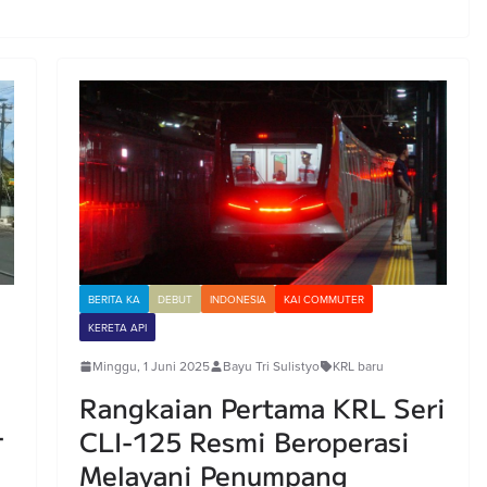
BERITA KA
DEBUT
INDONESIA
KAI COMMUTER
KERETA API
Minggu, 1 Juni 2025
Bayu Tri Sulistyo
KRL baru
Rangkaian Pertama KRL Seri
-
CLI-125 Resmi Beroperasi
Melayani Penumpang