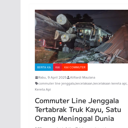
BERITA KA
KAI
KAI COMMUTER
Rabu, 9 April 2025
Alifiardi Maulana
commuter line jenggala
,
kecelakaan
,
kecelakaan kereta api
,
Kereta Api
Commuter Line Jenggala
Tertabrak Truk Kayu, Satu
Orang Meninggal Dunia