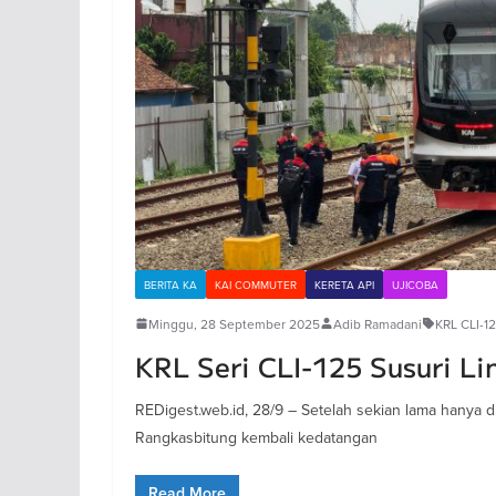
BERITA KA
KAI COMMUTER
KERETA API
UJICOBA
Minggu, 28 September 2025
Adib Ramadani
KRL CLI-1
KRL Seri CLI-125 Susuri L
REDigest.web.id, 28/9 – Setelah sekian lama hanya di
Rangkasbitung kembali kedatangan
Read More