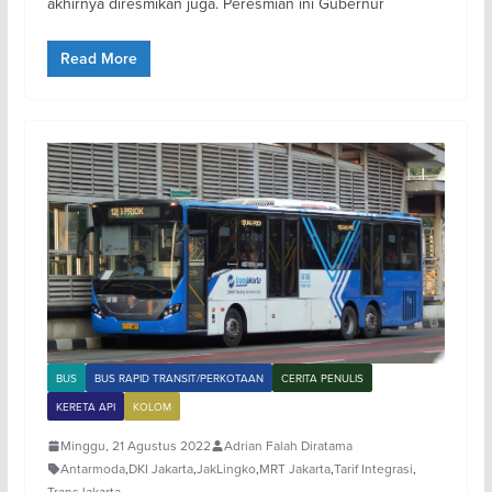
akhirnya diresmikan juga. Peresmian ini Gubernur
Read More
BUS
BUS RAPID TRANSIT/PERKOTAAN
CERITA PENULIS
KERETA API
KOLOM
Minggu, 21 Agustus 2022
Adrian Falah Diratama
Antarmoda
,
DKI Jakarta
,
JakLingko
,
MRT Jakarta
,
Tarif Integrasi
,
TransJakarta