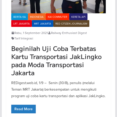
BERITA KA
INDONESIA
KAI COMMUTER
KERETA API
LRT JAKARTA
MRT JAKARTA
RED CITIZEN JOURNALISM
Rabu, 1 September 2021
Railway Enthusiast Digest
Tarif Integrasi
Beginilah Uji Coba Terbatas
Kartu Transportasi JakLingko
pada Moda Transportasi
Jakarta
REDigest.web.id, 1/9 – Senin (30/8), penulis (melalui
Teman MRT Jakarta) berkesempatan untuk mengikuti
program uji coba kartu transportasi dan aplikasi JakLingko.
Read More