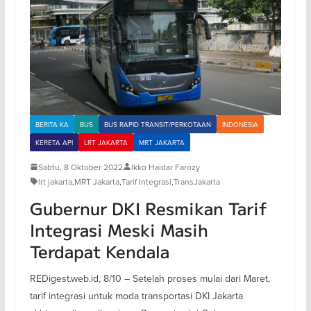
BERITA KA
BUS
BUS RAPID TRANSIT/PERKOTAAN
INDONESIA
KERETA API
LRT JAKARTA
MRT JAKARTA
Sabtu, 8 Oktober 2022
Ikko Haidar Farozy
lrt jakarta
,
MRT Jakarta
,
Tarif Integrasi
,
TransJakarta
Gubernur DKI Resmikan Tarif
Integrasi Meski Masih
Terdapat Kendala
REDigest.web.id, 8/10 – Setelah proses mulai dari Maret,
tarif integrasi untuk moda transportasi DKI Jakarta