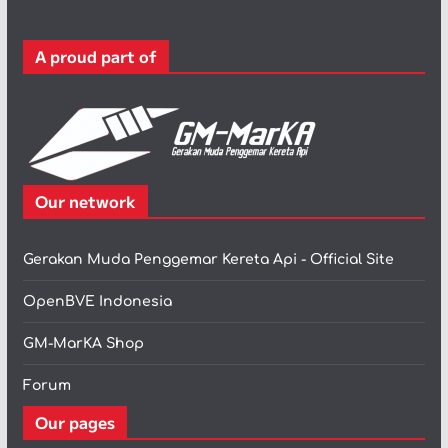
r
i
A proud part of
Our network
Gerakan Muda Penggemar Kereta Api - Official Site
OpenBVE Indonesia
GM-MarKA Shop
Forum
Our pages