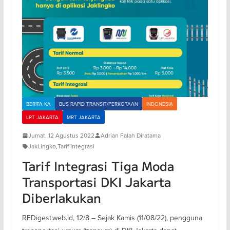
BERITA KA
BUS RAPID TRANSIT/PERKOTAAN
INDONESIA
LRT JAKARTA
MRT JAKARTA
Jumat, 12 Agustus 2022
Adrian Falah Diratama
JakLingko
,
Tarif Integrasi
Tarif Integrasi Tiga Moda
Transportasi DKI Jakarta
Diberlakukan
REDigest.web.id, 12/8 – Sejak Kamis (11/08/22), pengguna