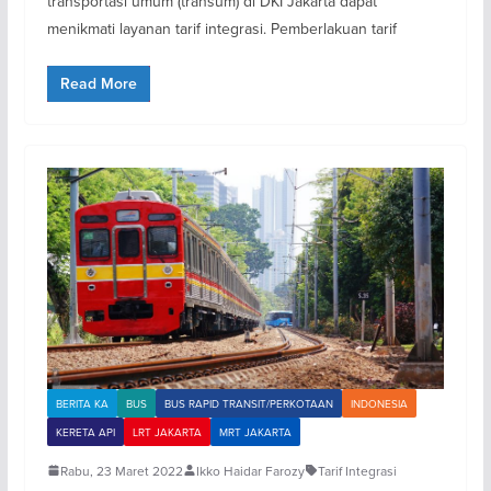
transportasi umum (transum) di DKI Jakarta dapat
menikmati layanan tarif integrasi. Pemberlakuan tarif
Read More
BERITA KA
BUS
BUS RAPID TRANSIT/PERKOTAAN
INDONESIA
KERETA API
LRT JAKARTA
MRT JAKARTA
Rabu, 23 Maret 2022
Ikko Haidar Farozy
Tarif Integrasi