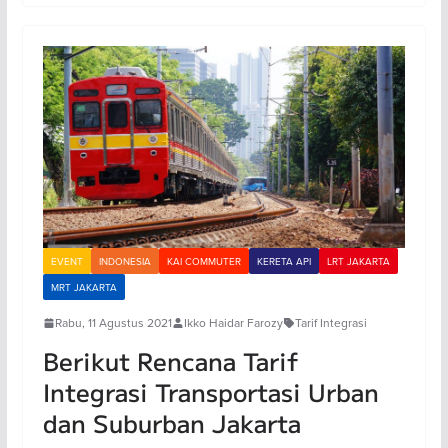
EVENT
INDONESIA
KAI COMMUTER
KERETA API
LRT JAKARTA
MRT JAKARTA
Rabu, 11 Agustus 2021
Ikko Haidar Farozy
Tarif Integrasi
Berikut Rencana Tarif
Integrasi Transportasi Urban
dan Suburban Jakarta