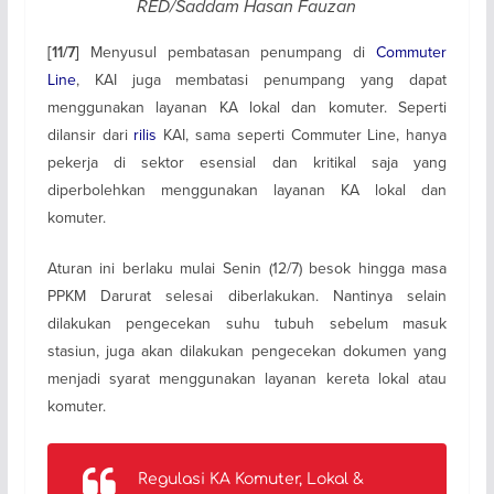
RED/Saddam Hasan Fauzan
Menyusul pembatasan penumpang di
Commuter
[11/7]
Line
, KAI juga membatasi penumpang yang dapat
menggunakan layanan KA lokal dan komuter. Seperti
dilansir dari
rilis
KAI, sama seperti Commuter Line, hanya
pekerja di sektor esensial dan kritikal saja yang
diperbolehkan menggunakan layanan KA lokal dan
komuter.
Aturan ini berlaku mulai Senin (12/7) besok hingga masa
PPKM Darurat selesai diberlakukan. Nantinya selain
dilakukan pengecekan suhu tubuh sebelum masuk
stasiun, juga akan dilakukan pengecekan dokumen yang
menjadi syarat menggunakan layanan kereta lokal atau
komuter.
Regulasi KA Komuter, Lokal &