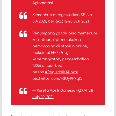
Aglomerasi
Kemenhub mengeluarkan SE No.
50/2021, berlaku: 12-20 Juli 2021.
Penumpang yg tdk bisa memenuhi
ketentuan, dpt melakukan
pembatalan di stasiun online,
maksimal H+7 dr tgl
keberangkatan, pengembalian
100% di luar bea
pesan.
#RegulasiKALokal
pic.twitter.com/v3Uy9F9qI5
— Kereta Api Indonesia (@KAI121)
July 10, 2021