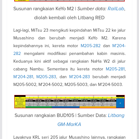
Susunan rangkaian KeYo M2 |
Sumber data:
RailLab
,
diolah kembali oleh Litbang RED
Lagi-lagi, MiTsu 23 mengikuti kepindahan MiTsu 22 ke jalur
Musashino dan berubah menjadi KeYo M2. Karena
kepindahannya ini, kereta motor
M205-282
dan
M’204-
282
mengalami modifikasi penambahan kabin masinis.
Keduanya kini aktif sebagai rangkaian NaHa W2 di jalur
cabang Nambu. Sementara itu kereta motor
M205-281
,
M’204-281
,
M205-283
, dan
M’204-283
berubah menjadi
M205-5002, M’204-5002, M205-5003, dan M’204-5003.
Susunan rangkaian BUD105 | Sumber Data:
Litbang
GM-MarKA
Layaknya KRL seri 205 jalur Musashino lainnya, rangkaian