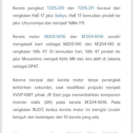
Kereta pengikut
T205-210
dan
T205-211
berasal dari
rangkaian HaE 17 jalur
Saikyo
. HaE 17 kemudian pindah ke
jalur Utsunomiya dan menjadi YaMa Y11.
Kereta motor
M205-5016
dan
M’204-5016
sendiri
mengawali karir sebagai M205-140 dan M’204-140 di
rangkaian YaTe 47. Di kemudian hari, YaTe 47 pindah ke
jalur Musashino menjadi KeYo M6 dan kini aktif di Jakarta
sebagai DP47.
Karena berasal dari kereta motor tanpa perangkat
kelistrikan sekunder, saat modifikasi propulsi menjadi
VVVF-IGBT pihak JR East juga menambahkan komponen
inverter statis (SIV) pada kereta M’204-5016. Pada
rangkaian BUD7, kedua kereta motor ini mengisi urutan
ketujuh dan kedelapan dari 10 kereta yang ada.