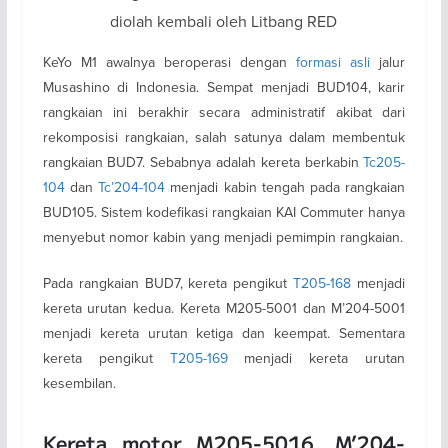
diolah kembali oleh Litbang RED
KeYo M1 awalnya beroperasi dengan
formasi asli
jalur
Musashino di Indonesia. Sempat menjadi BUD104, karir
rangkaian ini berakhir secara administratif akibat dari
rekomposisi rangkaian, salah satunya dalam membentuk
rangkaian BUD7. Sebabnya adalah kereta berkabin
Tc205-
104
dan
Tc’204-104
menjadi kabin tengah pada rangkaian
BUD105. Sistem kodefikasi rangkaian KAI Commuter hanya
menyebut nomor kabin yang menjadi pemimpin rangkaian.
Pada rangkaian BUD7, kereta pengikut
T205-168
menjadi
kereta urutan kedua. Kereta M205-5001 dan M’204-5001
menjadi kereta urutan ketiga dan keempat. Sementara
kereta pengikut
T205-169
menjadi kereta urutan
kesembilan.
Kereta motor M205-5016, M’204-