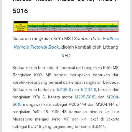
5016
Susunan rangkaian KeYo M8 |
Sumber data:
Endless
Vehicle Pictorial Book
, diolah kembali oleh Litbang
RED
Kedua kereta bermotor ini berasal dari rangkaian KeYo M8.
Rangkaian KeYo M8 sendiri merupakan bentukan dari
kereta-kereta yang berasal dari empat rangkaian berbeda.
Kedua kereta berkabin,
Tc205-6
dan
Tc’204-6
, berasal dari
rangkaian YaTe 6. Kereta motor
M205-5015
dan
M’204-
5015
mengawali karir sebagai M205-144 dan M’204-144 di
rangkaian YaTe 48. YaTe 48 kemudian pindah ke jalur
Musashino menjadi KeYo M7, dan kini aktif di Jakarta
sebagai BUD48 yang tergandeng bersama BUD44.