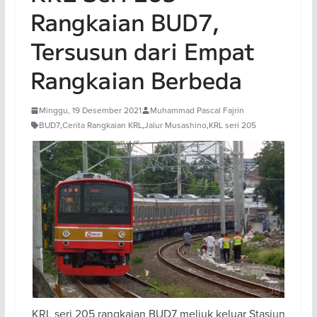
Rangkaian BUD7,
Tersusun dari Empat
Rangkaian Berbeda
Minggu, 19 Desember 2021
Muhammad Pascal Fajrin
BUD7
,
Cerita Rangkaian KRL
,
Jalur Musashino
,
KRL seri 205
KRL seri 205 rangkaian BUD7 meliuk keluar Stasiun