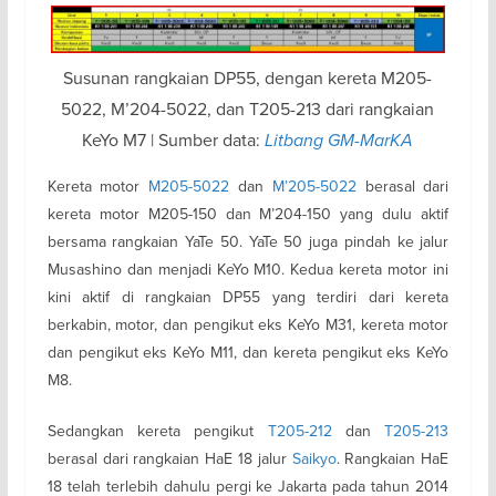
Susunan rangkaian DP55, dengan kereta M205-
5022, M’204-5022, dan T205-213 dari rangkaian
KeYo M7 | Sumber data:
Litbang GM-MarKA
Kereta motor
M205-5022
dan
M’205-5022
berasal dari
kereta motor M205-150 dan M’204-150 yang dulu aktif
bersama rangkaian YaTe 50. YaTe 50 juga pindah ke jalur
Musashino dan menjadi KeYo M10. Kedua kereta motor ini
kini aktif di rangkaian DP55 yang terdiri dari kereta
berkabin, motor, dan pengikut eks KeYo M31, kereta motor
dan pengikut eks KeYo M11, dan kereta pengikut eks KeYo
M8.
Sedangkan kereta pengikut
T205-212
dan
T205-213
berasal dari rangkaian HaE 18 jalur
Saikyo
. Rangkaian HaE
18 telah terlebih dahulu pergi ke Jakarta pada tahun 2014