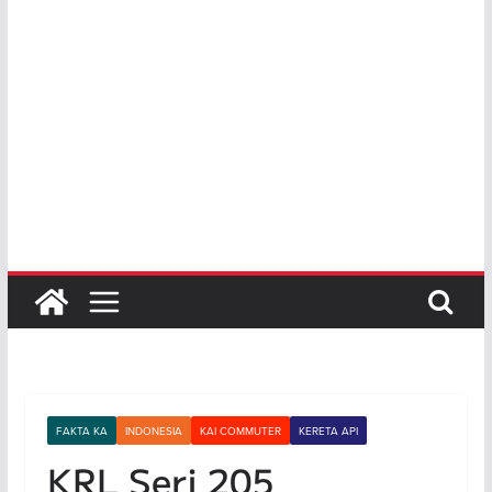
FAKTA KA
INDONESIA
KAI COMMUTER
KERETA API
KRL Seri 205