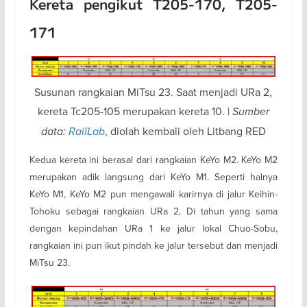
Kereta pengikut T205-170, T205-
171
Susunan rangkaian MiTsu 23. Saat menjadi URa 2,
kereta Tc205-105 merupakan kereta 10. |
Sumber
data:
RailLab
, diolah kembali oleh Litbang RED
Kedua kereta ini berasal dari rangkaian KeYo M2. KeYo M2
merupakan adik langsung dari KeYo M1. Seperti halnya
KeYo M1, KeYo M2 pun mengawali karirnya di jalur Keihin-
Tohoku sebagai rangkaian URa 2. Di tahun yang sama
dengan kepindahan URa 1 ke jalur lokal Chuo-Sobu,
rangkaian ini pun ikut pindah ke jalur tersebut dan menjadi
MiTsu 23.