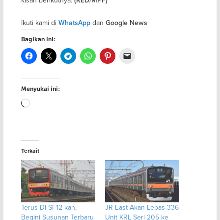
kisah berikutnya.
(RED/MPF)
Ikuti kami di
dan
WhatsApp
Google News
Bagikan ini:
Menyukai ini:
Memuat...
Terkait
Terus Di-SF12-kan,
JR East Akan Lepas 336
Begini Susunan Terbaru
Unit KRL Seri 205 ke