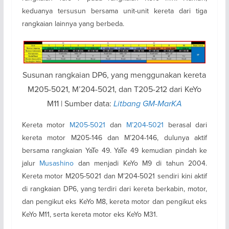
keduanya tersusun bersama unit-unit kereta dari tiga
rangkaian lainnya yang berbeda.
Susunan rangkaian DP6, yang menggunakan kereta
M205-5021, M’204-5021, dan T205-212 dari KeYo
M11 | Sumber data:
Litbang GM-MarKA
Kereta motor
M205-5021
dan
M’204-5021
berasal dari
kereta motor M205-146 dan M’204-146, dulunya aktif
bersama rangkaian YaTe 49. YaTe 49 kemudian pindah ke
jalur
Musashino
dan menjadi KeYo M9 di tahun 2004.
Kereta motor M205-5021 dan M’204-5021 sendiri kini aktif
di rangkaian DP6, yang terdiri dari kereta berkabin, motor,
dan pengikut eks KeYo M8, kereta motor dan pengikut eks
KeYo M11, serta kereta motor eks KeYo M31.