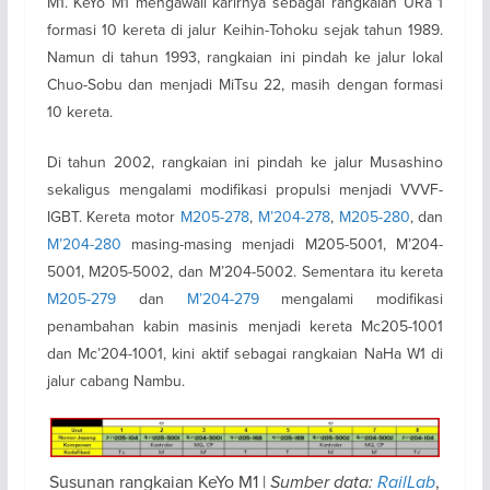
M1. KeYo M1 mengawali karirnya sebagai rangkaian URa 1
formasi 10 kereta di jalur Keihin-Tohoku sejak tahun 1989.
Namun di tahun 1993, rangkaian ini pindah ke jalur lokal
Chuo-Sobu dan menjadi MiTsu 22, masih dengan formasi
10 kereta.
Di tahun 2002, rangkaian ini pindah ke jalur Musashino
sekaligus mengalami modifikasi propulsi menjadi VVVF-
IGBT. Kereta motor
M205-278
,
M’204-278
,
M205-280
, dan
M’204-280
masing-masing menjadi M205-5001, M’204-
5001, M205-5002, dan M’204-5002. Sementara itu kereta
M205-279
dan
M’204-279
mengalami modifikasi
penambahan kabin masinis menjadi kereta Mc205-1001
dan Mc’204-1001, kini aktif sebagai rangkaian NaHa W1 di
jalur cabang Nambu.
Susunan rangkaian KeYo M1 |
Sumber data:
RailLab
,