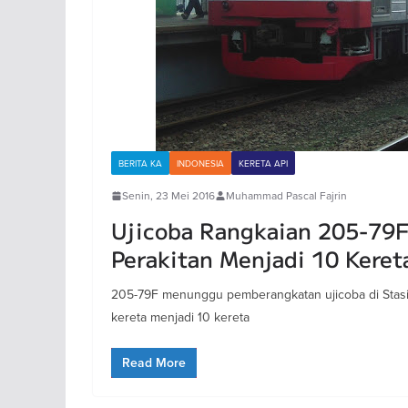
BERITA KA
INDONESIA
KERETA API
Senin, 23 Mei 2016
Muhammad Pascal Fajrin
Ujicoba Rangkaian 205-79F
Perakitan Menjadi 10 Keret
205-79F menunggu pemberangkatan ujicoba di Stasiu
kereta menjadi 10 kereta
Read More