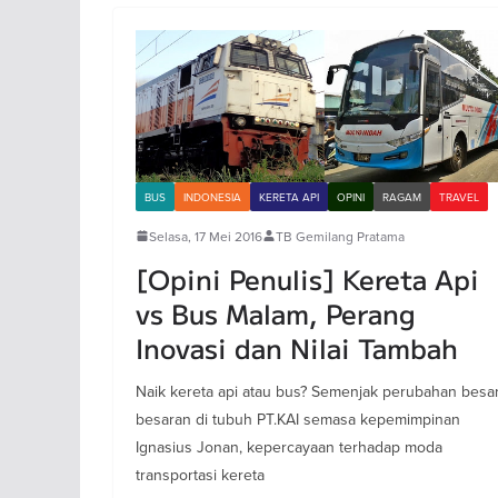
BUS
INDONESIA
KERETA API
OPINI
RAGAM
TRAVEL
Selasa, 17 Mei 2016
TB Gemilang Pratama
[Opini Penulis] Kereta Api
vs Bus Malam, Perang
Inovasi dan Nilai Tambah
Naik kereta api atau bus? Semenjak perubahan besar
besaran di tubuh PT.KAI semasa kepemimpinan
Ignasius Jonan, kepercayaan terhadap moda
transportasi kereta