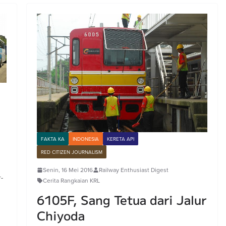
FAKTA KA
INDONESIA
KERETA API
RED CITIZEN JOURNALISM
Senin, 16 Mei 2016
Railway Enthusiast Digest
-
Cerita Rangkaian KRL
6105F, Sang Tetua dari Jalur
Chiyoda