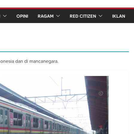
N
OPINI
RAGAM
RED CITIZEN
IKLAN
donesia dan di mancanegara.