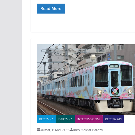
Read More
BERITA KA
FAKTA KA
INTERNASIONAL
KERETA API
Jumat, 6 Mei 2016
Ikko Haidar Farozy