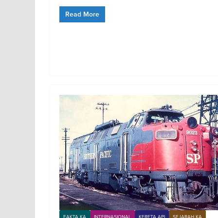
Read More
FAKTA KA
INTERNASIONAL
KERETA API
SEJARAH KA