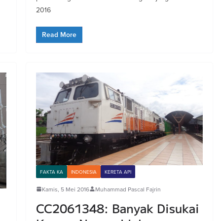
2016
Read More
FAKTA KA
INDONESIA
KERETA API
Kamis, 5 Mei 2016
Muhammad Pascal Fajrin
CC2061348: Banyak Disukai