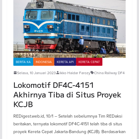
BERITA KA
INDONESIA
KERETA API
KERETA CEPAT
Selasa, 10 Januari 2023
Ikko Haidar Farozy
China Railway DF4
Lokomotif DF4C-4151
Akhirnya Tiba di Situs Proyek
KCJB
REDigest.web.id, 10/1 – Setelah sebelumnya Tim REDaksi
beritakan, ternyata lokomotif DF4C-4151 telah tiba di situs
proyek Kereta Cepat Jakarta-Bandung (KCJB). Berdasarkan