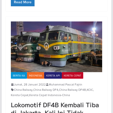
Read More
BERITA KA
INDONESIA
KERETA API
KERETA CEPAT
Jumat, 28 Januari 2022
Muhammad Pascal Fajrin
China Railway
,
China Railway DF4
,
China Railway DF4B
,
KCIC
,
Kereta Cepat
,
Kereta Cepat Indonesia-China
Lokomotif DF4B Kembali Tiba
di Jakarta, Kali Ini Tidak