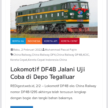
BERITA KA
INDONESIA
KERETA API
KERETA CEPAT
Rabu, 2 Februari 2022
Muhammad Pascal Fajrin
China Railway
,
China Railway DF4
,
China Railway DF4B
,
KCIC
,
Kereta Cepat
,
Kereta Cepat Indonesia-China
Lokomotif DF4B Jalani Uji
Coba di Depo Tegalluar
REDigest.web.id, 2/2 – Lokomotif DF4B eks China Railway
nomor DF4B-1295 akhirnya telah tersusun lengkap
dengan bogie dan tangki bahan bakarnya.