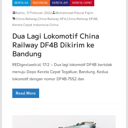
BERITA KA
INDONESIA
KERETA API
KERETA CEPAT
Kamis, 17 Februari 2022
Muhammad Pascal Fajrin
China Railway
,
China Railway DF4
,
China Railway DF4B
,
Kereta Cepat Indonesia-China
Dua Lagi Lokomotif China
Railway DF4B Dikirim ke
Bandung
REDigest.web.id, 17/2 – Dua lagi lokomotif DF4B bertolak
menuju Depo Kereta Cepat Tegalluar, Bandung. Kedua
lokomotif dengan nomor DF4B-7552 dan
Read More