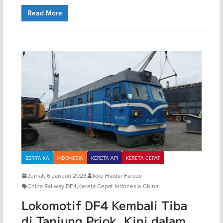
Read More
BERITA KA
INDONESIA
KERETA API
KERETA CEPAT
Jumat, 6 Januari 2023
Ikko Haidar Farozy
China Railway DF4
,
Kereta Cepat Indonesia-China
Lokomotif DF4 Kembali Tiba
di Tanjung Priok, Kini dalam