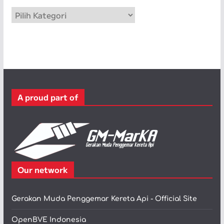
p
K
a
t
e
g
o
r
A proud part of
i
Our network
Gerakan Muda Penggemar Kereta Api - Official Site
OpenBVE Indonesia