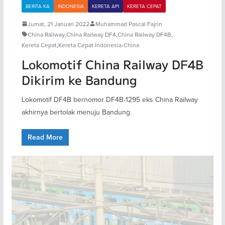
BERITA KA
INDONESIA
KERETA API
KERETA CEPAT
Jumat, 21 Januari 2022
Muhammad Pascal Fajrin
China Railway
,
China Railway DF4
,
China Railway DF4B
,
Kereta Cepat
,
Kereta Cepat Indonesia-China
Lokomotif China Railway DF4B
Dikirim ke Bandung
Lokomotif DF4B bernomor DF4B-1295 eks China Railway
akhirnya bertolak menuju Bandung.
Read More