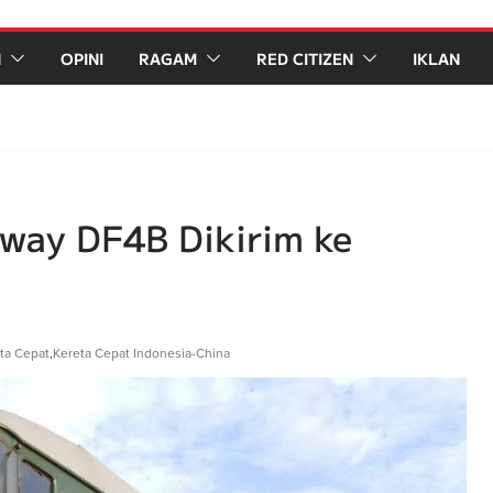
N
OPINI
RAGAM
RED CITIZEN
IKLAN
lway DF4B Dikirim ke
ta Cepat
,
Kereta Cepat Indonesia-China