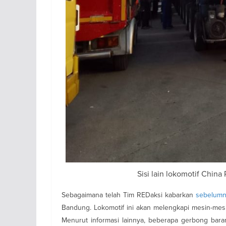
Sisi lain lokomotif China
Sebagaimana telah Tim REDaksi kabarkan
sebelumn
Bandung. Lokomotif ini akan melengkapi mesin-mesi
Menurut informasi lainnya, beberapa gerbong bar