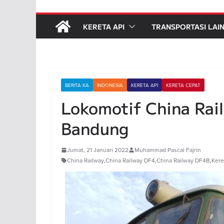
KERETA API
TRANSPORTASI LAI
BERITA KA
INDONESIA
KERETA API
KERETA CEPAT
Lokomotif China Rai
Bandung
Jumat, 21 Januari 2022
Muhammad Pascal Fajrin
China Railway
,
China Railway DF4
,
China Railway DF4B
,
Kere