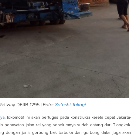
 Railway DF4B-1295 |
Foto:
Satoshi Takagi
ya
, lokomotif ini akan bertugas pada konstruksi kereta cepat Jakarta-
n perawatan jalan rel yang sebelumnya sudah datang dari Tiongkok.
ang dengan jenis gerbong bak terbuka dan gerbong datar juga akan