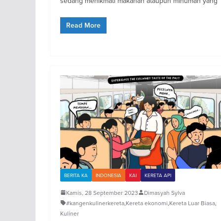
sedang menikmati makanan ataupun minuman yang
Read More
BERITA KA
INDONESIA
KAI
KERETA API
Kamis, 28 September 2023
Dimasyah Sylva
#kangenkulinerkereta
,
Kereta ekonomi
,
Kereta Luar Biasa
,
Kuliner