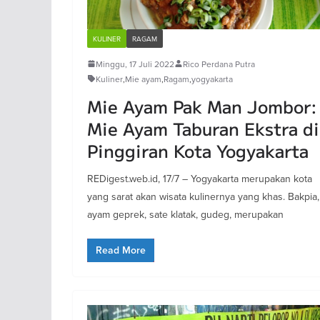
KULINER
RAGAM
Minggu, 17 Juli 2022
Rico Perdana Putra
Kuliner
,
Mie ayam
,
Ragam
,
yogyakarta
Mie Ayam Pak Man Jombor:
Mie Ayam Taburan Ekstra di
Pinggiran Kota Yogyakarta
REDigest.web.id, 17/7 – Yogyakarta merupakan kota
yang sarat akan wisata kulinernya yang khas. Bakpia,
ayam geprek, sate klatak, gudeg, merupakan
Read More