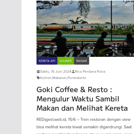
KERETA API
KULINER
RAGAM
Sabtu, 15 Juni 2024
Rico Perdana Putra
Kuliner
,
Makanan
,
Purwokerto
Goki Coffee & Resto :
Mengulur Waktu Sambil
Makan dan Melihat Kereta
REDigest.web.id, 15/6 – Tren restoran dengan view
bisa melihat kereta lewat semakin digandrungi. Saat