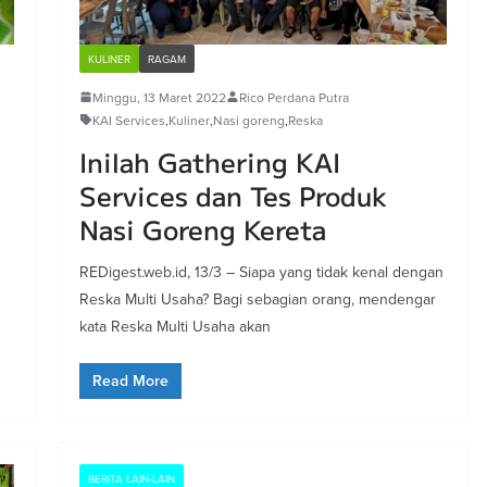
KULINER
RAGAM
Minggu, 13 Maret 2022
Rico Perdana Putra
KAI Services
,
Kuliner
,
Nasi goreng
,
Reska
Inilah Gathering KAI
Services dan Tes Produk
Nasi Goreng Kereta
REDigest.web.id, 13/3 – Siapa yang tidak kenal dengan
Reska Multi Usaha? Bagi sebagian orang, mendengar
kata Reska Multi Usaha akan
Read More
BERITA LAIN-LAIN