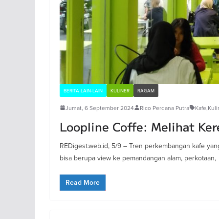
BERITA LAIN-LAIN
KULINER
RAGAM
Jumat, 6 September 2024
Rico Perdana Putra
Kafe
,
Kuli
Loopline Coffe: Melihat Ker
REDigest.web.id, 5/9 – Tren perkembangan kafe ya
bisa berupa view ke pemandangan alam, perkotaan,
Read More