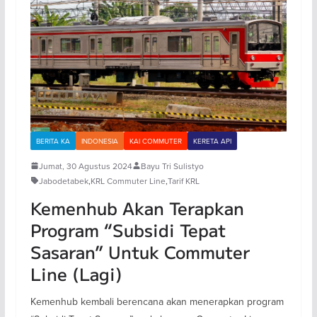
BERITA KA
INDONESIA
KAI COMMUTER
KERETA API
Jumat, 30 Agustus 2024
Bayu Tri Sulistyo
Jabodetabek
,
KRL Commuter Line
,
Tarif KRL
Kemenhub Akan Terapkan
Program “Subsidi Tepat
Sasaran” Untuk Commuter
Line (Lagi)
Kemenhub kembali berencana akan menerapkan program