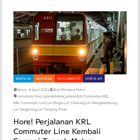
BERITA KA
INDONESIA
KAI COMMUTER
KERETA API
Senin, 4 April 2022
Rico Perdana Putra
commuter line
,
Jabodetabek
,
jadwal
,
KAI Commuter
,
KRL
,
KRL Commuter Line
,
Lin Bogor
,
Lin Cikarang
,
Lin Rangkasbitung
,
Lin Tangerang
,
Lin Tanjung Priok
Hore! Perjalanan KRL
Commuter Line Kembali