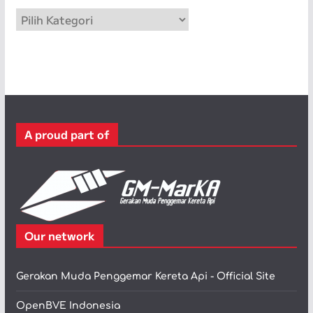
p
K
a
t
e
g
o
r
A proud part of
i
Our network
Gerakan Muda Penggemar Kereta Api - Official Site
OpenBVE Indonesia