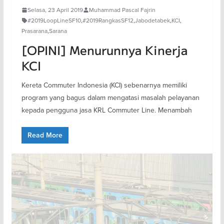
Selasa, 23 April 2019
Muhammad Pascal Fajrin
#2019LoopLineSF10
,
#2019RangkasSF12
,
Jabodetabek
,
KCI
,
Prasarana
,
Sarana
[OPINI] Menurunnya Kinerja
KCI
Kereta Commuter Indonesia (KCI) sebenarnya memiliki
program yang bagus dalam mengatasi masalah pelayanan
kepada pengguna jasa KRL Commuter Line. Menambah
Read More