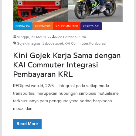
BERITA KA
INDONESIA
KAI COMMUTER
KERETA API
Minggu, 22 Mei 2022
Rico Perdana Putra
Gojek
,
Integrasi
,
Jabodetabek
,
KAI Commuter
,
Kolaborasi
Kini Gojek Kerja Sama dengan
KAI Commuter Integrasi
Pembayaran KRL
REDigest.web.id, 22/5 – Integrasi pada setiap moda
transportasi merupakan hubungan simbiosis mutualisme
terkhususnya para pengguna yang sering berpindah
moda, dan
Read More