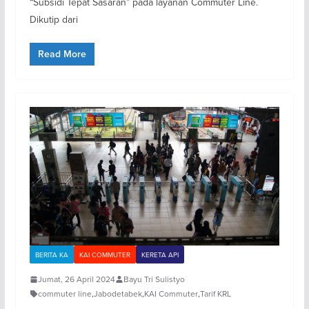
“Subsidi Tepat Sasaran” pada layanan Commuter Line.
Dikutip dari
Read More
BERITA KA
KAI COMMUTER
KERETA API
Jumat, 26 April 2024
Bayu Tri Sulistyo
commuter line
,
Jabodetabek
,
KAI Commuter
,
Tarif KRL