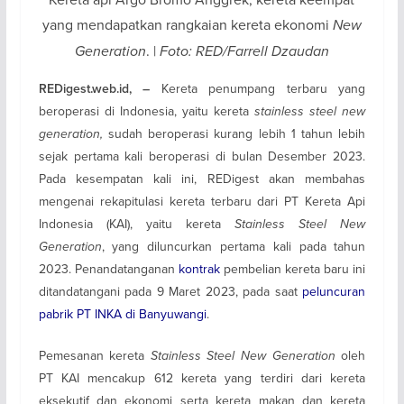
yang mendapatkan rangkaian kereta ekonomi
New
Generation
. |
Foto: RED/Farrell Dzaudan
Kereta penumpang terbaru yang
REDigest.web.id, –
beroperasi di Indonesia, yaitu kereta
stainless steel new
generation
,
sudah beroperasi kurang lebih 1 tahun lebih
sejak pertama kali beroperasi di bulan Desember 2023.
Pada kesempatan kali ini, REDigest akan membahas
mengenai rekapitulasi kereta terbaru dari PT Kereta Api
Indonesia (KAI), yaitu kereta
Stainless Steel New
Generation
, yang diluncurkan pertama kali pada tahun
2023. Penandatanganan
kontrak
pembelian kereta baru ini
ditandatangani pada 9 Maret 2023, pada saat
peluncuran
pabrik PT INKA di Banyuwangi
.
Pemesanan kereta
Stainless Steel New Generation
oleh
PT KAI mencakup 612 kereta yang terdiri dari kereta
eksekutif dan ekonomi serta kereta makan dan kereta