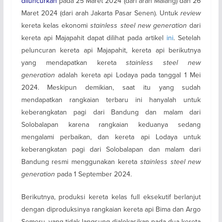
diluncurkan
pada 25 Maret 2024 (dari arah Malang) dan 26
Maret 2024 (dari arah Jakarta Pasar Senen). Untuk
review
kereta kelas ekonomi
stainless steel new generation
dari
kereta api Majapahit dapat dilihat pada artikel
ini
. Setelah
peluncuran kereta api Majapahit, kereta api berikutnya
yang mendapatkan kereta
stainless steel new
generation
adalah kereta api Lodaya pada tanggal 1 Mei
2024. Meskipun demikian, saat itu yang sudah
mendapatkan rangkaian terbaru ini hanyalah untuk
keberangkatan pagi dari Bandung dan malam dari
Solobalapan karena rangkaian keduanya sedang
mengalami perbaikan, dan kereta api Lodaya untuk
keberangkatan pagi dari Solobalapan dan malam dari
Bandung resmi menggunakan kereta
stainless steel new
generation
pada 1 September 2024.
Berikutnya, produksi kereta kelas full eksekutif berlanjut
dengan diproduksinya rangkaian kereta api Bima dan Argo
Semeru, yang tidak langsung dialokasikan pada dua kereta