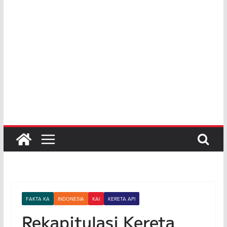
FAKTA KA
INDONESIA
KAI
KERETA API
Rekapitulasi Kereta