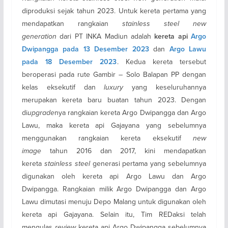
diproduksi sejak tahun 2023. Untuk kereta pertama yang
mendapatkan rangkaian
stainless steel new
generation
dari PT INKA Madiun adalah
kereta api
Argo
dan
Dwipangga pada 13 Desember 2023
Argo Lawu
. Kedua kereta tersebut
pada 18 Desember 2023
beroperasi pada rute Gambir – Solo Balapan PP dengan
kelas eksekutif dan
luxury
yang keseluruhannya
merupakan kereta baru buatan tahun 2023. Dengan
di
upgrade
nya rangkaian kereta Argo Dwipangga dan Argo
Lawu, maka kereta api Gajayana yang sebelumnya
menggunakan rangkaian kereta eksekutif
new
image
tahun 2016 dan 2017, kini mendapatkan
kereta
stainless steel
generasi pertama yang sebelumnya
digunakan oleh kereta api Argo Lawu dan Argo
Dwipangga. Rangkaian milik Argo Dwipangga dan Argo
Lawu dimutasi menuju Depo Malang untuk digunakan oleh
kereta api Gajayana. Selain itu, Tim REDaksi telah
mengulas
review
kereta api Argo Dwipangga sebelumnya