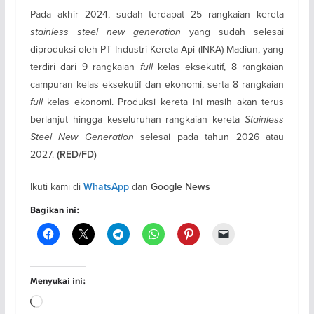
Pada akhir 2024, sudah terdapat 25 rangkaian kereta
stainless steel new generation
yang sudah selesai
diproduksi oleh PT Industri Kereta Api (INKA) Madiun, yang
terdiri dari 9 rangkaian
full
kelas eksekutif, 8 rangkaian
campuran kelas eksekutif dan ekonomi, serta 8 rangkaian
full
kelas ekonomi. Produksi kereta ini masih akan terus
berlanjut hingga keseluruhan rangkaian kereta
Stainless
Steel New Generation
selesai pada tahun 2026 atau
2027.
(RED/FD)
Ikuti kami di
dan
WhatsApp
Google News
Bagikan ini:
Menyukai ini:
Memuat...