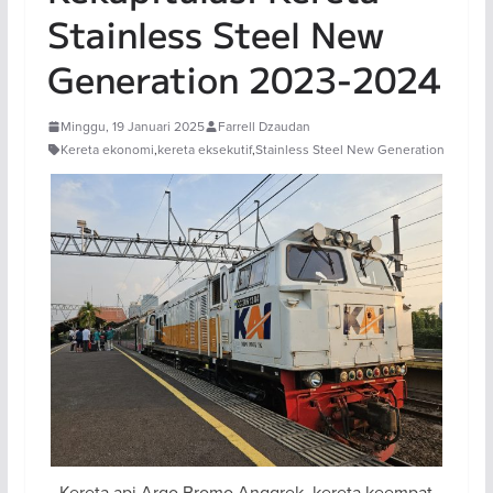
Stainless Steel New
Generation 2023-2024
Minggu, 19 Januari 2025
Farrell Dzaudan
Kereta ekonomi
,
kereta eksekutif
,
Stainless Steel New Generation
Kereta api Argo Bromo Anggrek, kereta keempat