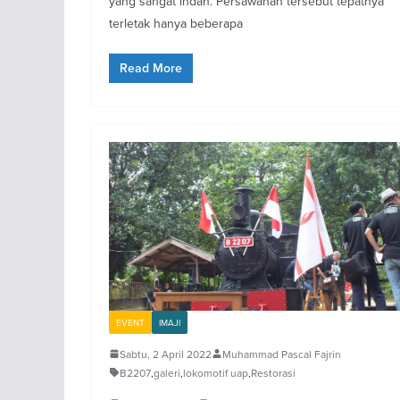
yang sangat indah. Persawahan tersebut tepatnya
terletak hanya beberapa
Read More
EVENT
IMAJI
Sabtu, 2 April 2022
Muhammad Pascal Fajrin
B2207
,
galeri
,
lokomotif uap
,
Restorasi