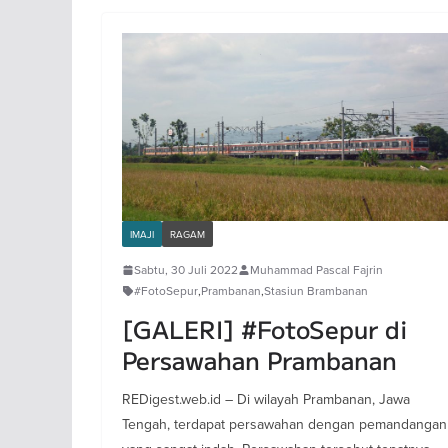
IMAJI
RAGAM
Sabtu, 30 Juli 2022
Muhammad Pascal Fajrin
#FotoSepur
,
Prambanan
,
Stasiun Brambanan
[GALERI] #FotoSepur di
Persawahan Prambanan
REDigest.web.id – Di wilayah Prambanan, Jawa
Tengah, terdapat persawahan dengan pemandangan