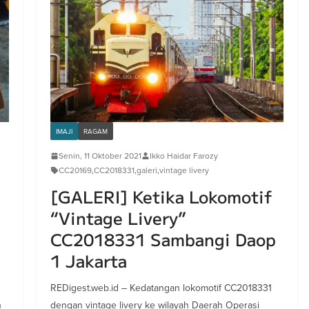
IMAJI
RAGAM
Senin, 11 Oktober 2021
Ikko Haidar Farozy
CC20169
,
CC2018331
,
galeri
,
vintage livery
[GALERI] Ketika Lokomotif
“Vintage Livery”
CC2018331 Sambangi Daop
1 Jakarta
REDigest.web.id – Kedatangan lokomotif CC2018331
n
dengan vintage livery ke wilayah Daerah Operasi