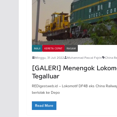
IMAJI
KERETA CEPAT
RAGAM
Minggu, 31 Juli 2022
Muhammad Pascal Fajrin
China R
[GALERI] Menengok Lokomo
Tegalluar
REDigest.web.id – Lokomotif DF4B eks China Railway
bertolak ke Depo
Read More