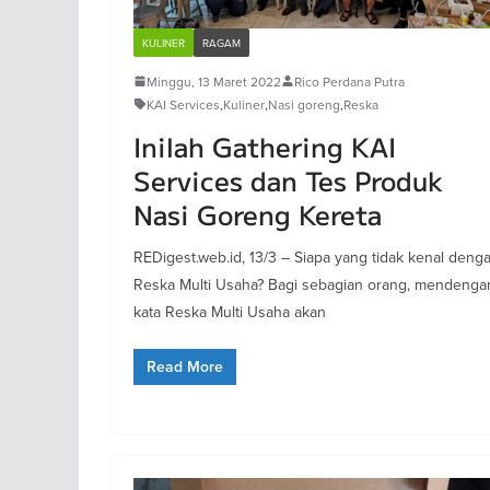
KULINER
RAGAM
Minggu, 13 Maret 2022
Rico Perdana Putra
KAI Services
,
Kuliner
,
Nasi goreng
,
Reska
Inilah Gathering KAI
Services dan Tes Produk
Nasi Goreng Kereta
REDigest.web.id, 13/3 – Siapa yang tidak kenal deng
Reska Multi Usaha? Bagi sebagian orang, mendenga
kata Reska Multi Usaha akan
Read More