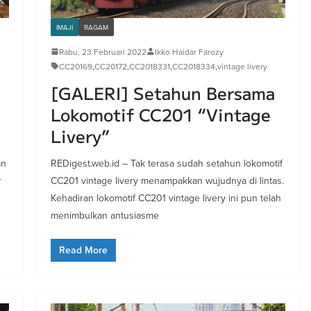
IMAJI
RAGAM
Rabu, 23 Februari 2022
Ikko Haidar Farozy
CC20169
,
CC20172
,
CC2018331
,
CC2018334
,
vintage livery
[GALERI] Setahun Bersama
Lokomotif CC201 “Vintage
Livery”
an
REDigest.web.id – Tak terasa sudah setahun lokomotif
r
CC201 vintage livery menampakkan wujudnya di lintas.
Kehadiran lokomotif CC201 vintage livery ini pun telah
menimbulkan antusiasme
Read More