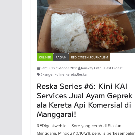
KULINER
RAGAM
RED CITIZEN JOURNALISM
Sabtu, 16 Oktober 2021
Railway Enthusiast Digest
#kangenkulinerkereta
,
Reska
Reska Series #6: Kini KAI
Services Jual Ayam Geprek
ala Kereta Api Komersial di
Manggarai!
REDigest.web.id – Sore yang cerah di Stasiun
Manggarai. Minggu (10/10/21), penulis berkesempata