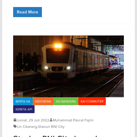
Read More
BERITA KA
INDONESIA
KAI BANDARA
KAI COMMUTER
KERETA API
Jumat, 29 Juli 2022
Muhammad Pascal Fajrin
Lin Cikarang
,
Stasiun BNI City