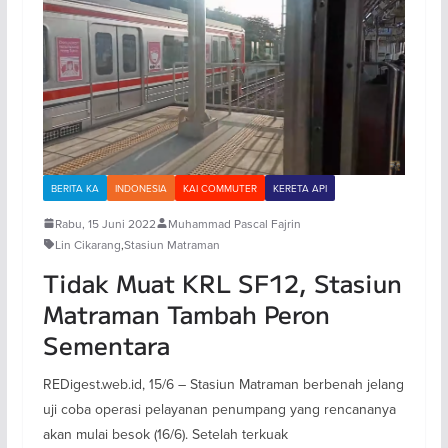
BERITA KA
INDONESIA
KAI COMMUTER
KERETA API
Rabu, 15 Juni 2022
Muhammad Pascal Fajrin
Lin Cikarang
,
Stasiun Matraman
Tidak Muat KRL SF12, Stasiun
Matraman Tambah Peron
Sementara
REDigest.web.id, 15/6 – Stasiun Matraman berbenah jelang
uji coba operasi pelayanan penumpang yang rencananya
akan mulai besok (16/6). Setelah terkuak