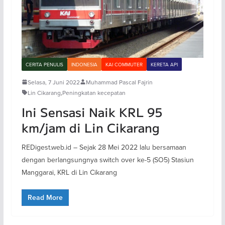
CERITA PENULIS
INDONESIA
KAI COMMUTER
KERETA API
Selasa, 7 Juni 2022
Muhammad Pascal Fajrin
Lin Cikarang
,
Peningkatan kecepatan
Ini Sensasi Naik KRL 95
km/jam di Lin Cikarang
REDigest.web.id – Sejak 28 Mei 2022 lalu bersamaan
dengan berlangsungnya switch over ke-5 (SO5) Stasiun
Manggarai, KRL di Lin Cikarang
Read More