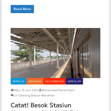
Read More
BERITA KA
INDONESIA
KAI COMMUTER
KERETA API
Rabu, 15 Juni 2022
Muhammad Pascal Fajrin
Lin Cikarang
,
Stasiun Matraman
Catat! Besok Stasiun