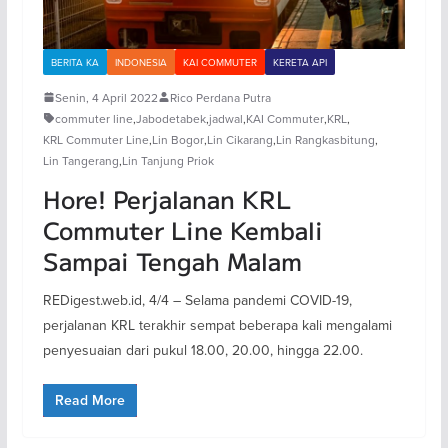
BERITA KA
INDONESIA
KAI COMMUTER
KERETA API
Senin, 4 April 2022
Rico Perdana Putra
commuter line
,
Jabodetabek
,
jadwal
,
KAI Commuter
,
KRL
,
KRL Commuter Line
,
Lin Bogor
,
Lin Cikarang
,
Lin Rangkasbitung
,
Lin Tangerang
,
Lin Tanjung Priok
Hore! Perjalanan KRL
Commuter Line Kembali
Sampai Tengah Malam
REDigest.web.id, 4/4 – Selama pandemi COVID-19,
perjalanan KRL terakhir sempat beberapa kali mengalami
penyesuaian dari pukul 18.00, 20.00, hingga 22.00.
Read More