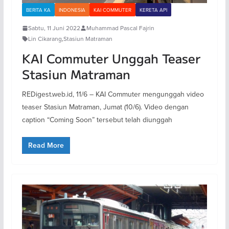
BERITA KA
INDONESIA
KAI COMMUTER
KERETA API
Sabtu, 11 Juni 2022
Muhammad Pascal Fajrin
Lin Cikarang
,
Stasiun Matraman
KAI Commuter Unggah Teaser
Stasiun Matraman
REDigest.web.id, 11/6 – KAI Commuter mengunggah video
teaser Stasiun Matraman, Jumat (10/6). Video dengan
caption “Coming Soon” tersebut telah diunggah
Read More