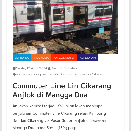
BERITA KA
INDONESIA
KAI COMMUTER
KERETA API
Sabtu, 13 April 2024
Bayu Tri Sulistyo
anjlok
,
kampung bandan
,
KRL Commuter Line
,
Lin Cikarang
Commuter Line Lin Cikarang
Anjlok di Mangga Dua
Anjlokan kembali terjadi. Kali ini anjlokan menimpa
perjalanan Commuter Line Cikarang relasi Kampung
Bandan-Cikarang via Pasar Senen anjlok di kawasan
Mangga Dua pada Sabtu (13/4) pagi.