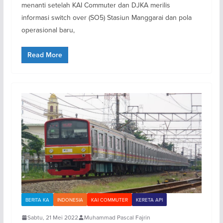
menanti setelah KAI Commuter dan DJKA merilis
informasi switch over (SO5) Stasiun Manggarai dan pola
operasional baru,
Read More
BERITA KA
INDONESIA
KAI COMMUTER
KERETA API
Sabtu, 21 Mei 2022
Muhammad Pascal Fajrin