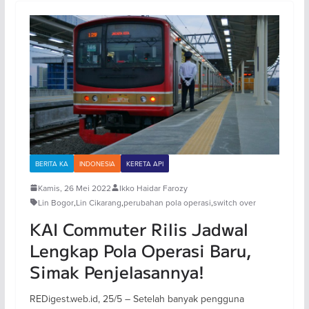
BERITA KA
INDONESIA
KERETA API
Kamis, 26 Mei 2022
Ikko Haidar Farozy
Lin Bogor
,
Lin Cikarang
,
perubahan pola operasi
,
switch over
KAI Commuter Rilis Jadwal
Lengkap Pola Operasi Baru,
Simak Penjelasannya!
REDigest.web.id, 25/5 – Setelah banyak pengguna