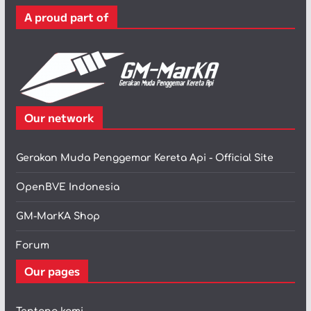
r
A proud part of
i
Our network
Gerakan Muda Penggemar Kereta Api - Official Site
OpenBVE Indonesia
GM-MarKA Shop
Forum
Our pages