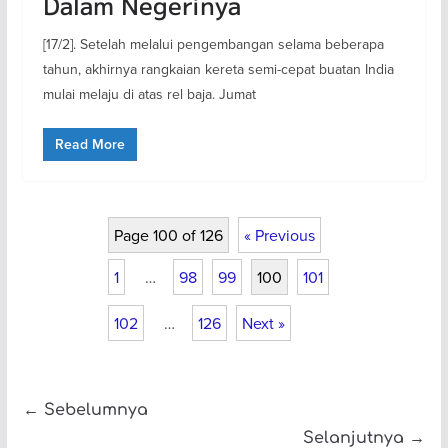
Dalam Negerinya
[17/2]. Setelah melalui pengembangan selama beberapa
tahun, akhirnya rangkaian kereta semi-cepat buatan India
mulai melaju di atas rel baja. Jumat
Read More
Page 100 of 126
« Previous
1
…
98
99
100
101
102
…
126
Next »
← Sebelumnya
Selanjutnya →