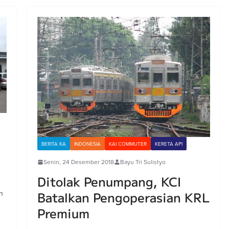
BERITA KA
INDONESIA
KAI COMMUTER
KERETA API
Senin, 24 Desember 2018
Bayu Tri Sulistyo
Ditolak Penumpang, KCI
n
Batalkan Pengoperasian KRL
Premium