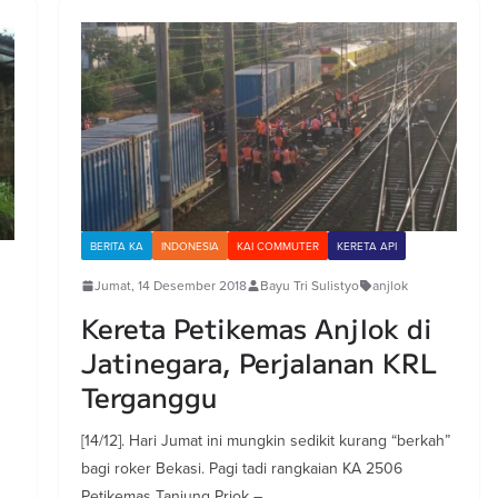
BERITA KA
INDONESIA
KAI COMMUTER
KERETA API
Jumat, 14 Desember 2018
Bayu Tri Sulistyo
anjlok
Kereta Petikemas Anjlok di
Jatinegara, Perjalanan KRL
Terganggu
[14/12]. Hari Jumat ini mungkin sedikit kurang “berkah”
bagi roker Bekasi. Pagi tadi rangkaian KA 2506
Petikemas Tanjung Priok –