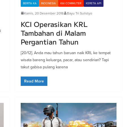
BERITA KA
INDONESIA
KAI COMMUTER
KERETA API
Kamis, 20 Desember 2018
Bayu Tri Sulistyo
KCI Operasikan KRL
i
Tambahan di Malam
Pergantian Tahun
[20/12]. Anda mau tahun baruan naik KRL ke tempat
wisata bareng keluarga, pacar, atau sendirian? Tapi
takut gabisa pulang karena
Read More