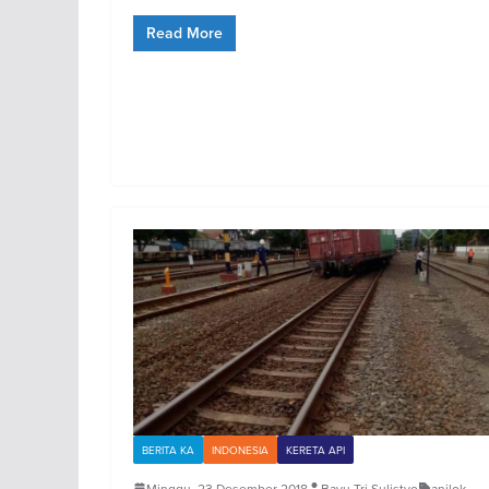
Read More
BERITA KA
INDONESIA
KERETA API
Minggu, 23 Desember 2018
Bayu Tri Sulistyo
anjlok