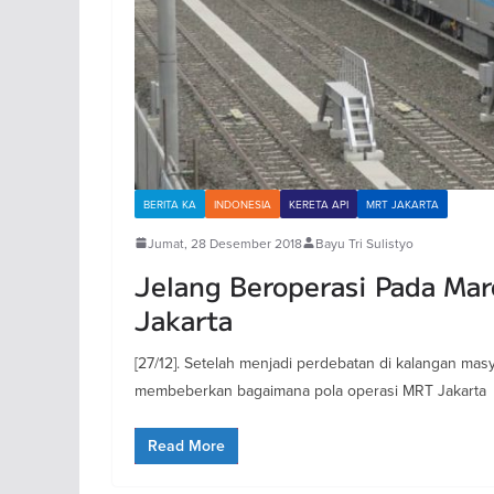
BERITA KA
INDONESIA
KERETA API
MRT JAKARTA
Jumat, 28 Desember 2018
Bayu Tri Sulistyo
Jelang Beroperasi Pada Mar
Jakarta
[27/12]. Setelah menjadi perdebatan di kalangan masy
membeberkan bagaimana pola operasi MRT Jakarta
Read More