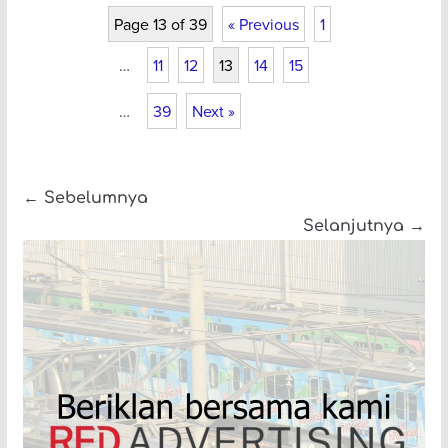
Page 13 of 39
« Previous
1
…
11
12
13
14
15
…
39
Next »
← Sebelumnya
Selanjutnya →