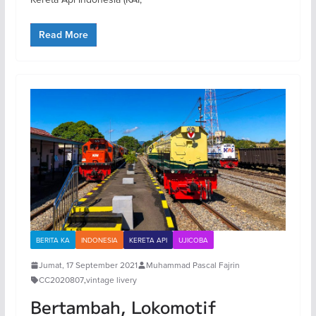
Read More
BERITA KA
INDONESIA
KERETA API
UJICOBA
Jumat, 17 September 2021
Muhammad Pascal Fajrin
CC2020807
,
vintage livery
Bertambah, Lokomotif