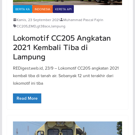
BERITA KA
INDONESIA
KERETA API
Kamis, 23 September 2021
Muhammad Pascal Fajrin
CC205
,
EMD
,
gt38ace
,
lampung
Lokomotif CC205 Angkatan
2021 Kembali Tiba di
Lampung
REDigest.web.id, 23/9 – Lokomotif CC205 angkatan 2021
kembali tiba di tanah air. Sebanyak 12 unit terakhir dari
lokomotif ini tiba
Read More