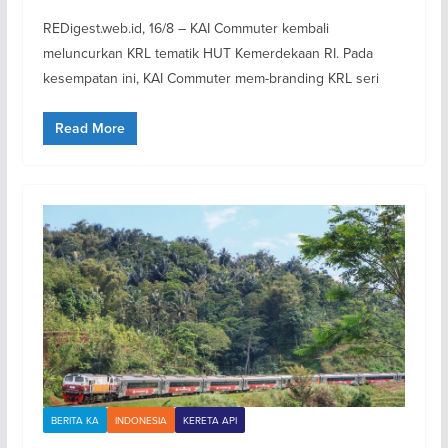
REDigest.web.id, 16/8 – KAI Commuter kembali
meluncurkan KRL tematik HUT Kemerdekaan RI. Pada
kesempatan ini, KAI Commuter mem-branding KRL seri
Read More
BERITA KA
INDONESIA
KERETA API