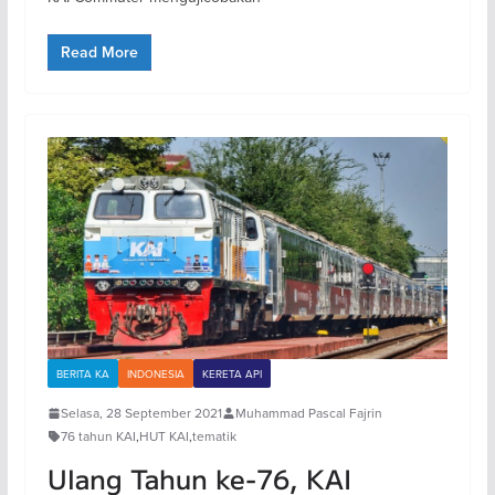
Read More
BERITA KA
INDONESIA
KERETA API
Selasa, 28 September 2021
Muhammad Pascal Fajrin
76 tahun KAI
,
HUT KAI
,
tematik
Ulang Tahun ke-76, KAI