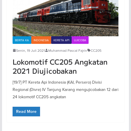
BERITA KA
INDONESIA
KERETA API
UJICOBA
Senin, 19 Juli 2021
Muhammad Pascal Fajrin
CC205
Lokomotif CC205 Angkatan
2021 Diujicobakan
[19/7] PT Kereta Api Indonesia (KAI, Persero) Divisi
Regional (Divre) IV Tanjung Karang mengujicobakan 12 dari
24 lokomotif CC205 angkatan
Read More