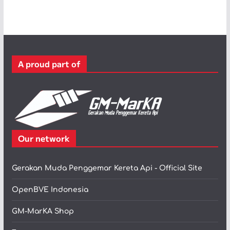
t
e
g
o
r
A proud part of
i
Our network
Gerakan Muda Penggemar Kereta Api - Official Site
OpenBVE Indonesia
GM-MarKA Shop