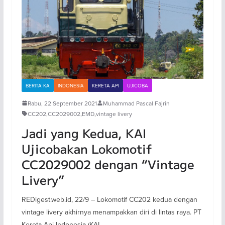
BERITA KA
INDONESIA
KERETA API
UJICOBA
Rabu, 22 September 2021
Muhammad Pascal Fajrin
CC202
,
CC2029002
,
EMD
,
vintage livery
Jadi yang Kedua, KAI
Ujicobakan Lokomotif
CC2029002 dengan “Vintage
Livery”
REDigest.web.id, 22/9 – Lokomotif CC202 kedua dengan
vintage livery akhirnya menampakkan diri di lintas raya. PT
Kereta Api Indonesia (KAI,