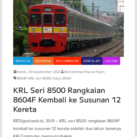
BERITA KA
INDONESIA
KAI COMMUTER
KERETA API
UJICOBA
Kamis, 30 September 2021
Muhammad Pascal Fajrin
8604F
,
KRL seri 8500
,
Tokyu 8500
KRL Seri 8500 Rangkaian
8604F Kembali ke Susunan 12
Kereta
REDigest.web.id, 30/9 – KRL seri 8500 rangkaian 8604F
kembali ke susunan 12 kereta setelah dua tahun lamanya.
KAI Commuter mengujicobakan