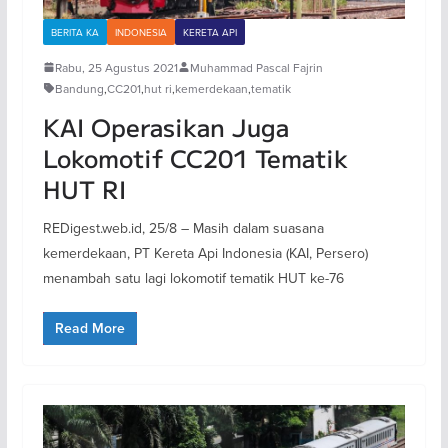
BERITA KA
INDONESIA
KERETA API
Rabu, 25 Agustus 2021
Muhammad Pascal Fajrin
Bandung
,
CC201
,
hut ri
,
kemerdekaan
,
tematik
KAI Operasikan Juga
Lokomotif CC201 Tematik
HUT RI
REDigest.web.id, 25/8 – Masih dalam suasana
kemerdekaan, PT Kereta Api Indonesia (KAI, Persero)
menambah satu lagi lokomotif tematik HUT ke-76
Read More