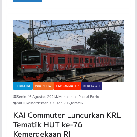
BERITA KA
INDONESIA
KAI COMMUTER
KERETA API
Senin, 16 Agustus 2021
Muhammad Pascal Fajrin
hut ri
,
kemerdekaan
,
KRL seri 205
,
tematik
KAI Commuter Luncurkan KRL
Tematik HUT ke-76
Kemerdekaan RI