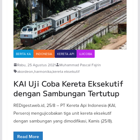
BERITA KA
INDONESIA
KERETA API
UJICOBA
Rabu, 25 Agustus 2021
Muhammad Pascal Fajrin
akordeon
,
harmonika
,
kereta eksekutif
KAI Uji Coba Kereta Eksekutif
dengan Sambungan Tertutup
REDigest.web.id, 25/8 – PT Kereta Api Indonesia (KAI,
Persero) mengujicobakan tiga unit kereta eksekutif
dengan sambungan yang dimodifikasi, Kamis (25/8).
Read More