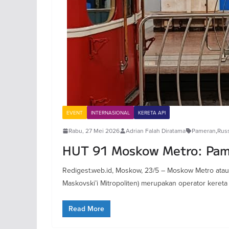
EVENT
INTERNASIONAL
KERETA API
Rabu, 27 Mei 2026
Adrian Falah Diratama
Pameran
,
Rus
HUT 91 Moskow Metro: Pam
Redigest.web.id, Moskow, 23/5 – Moskow Metro at
Maskovski’i Mitropoliten) merupakan operator kereta
Read More