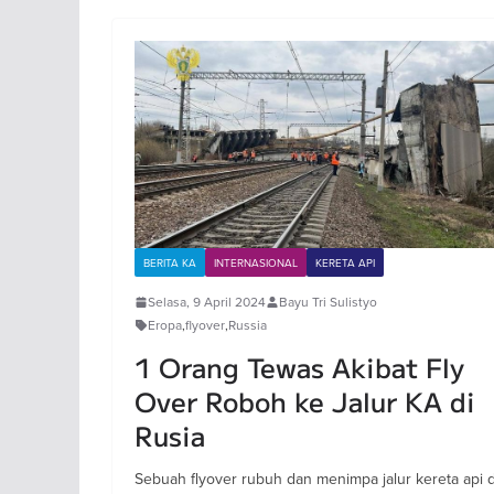
BERITA KA
INTERNASIONAL
KERETA API
Selasa, 9 April 2024
Bayu Tri Sulistyo
Eropa
,
flyover
,
Russia
1 Orang Tewas Akibat Fly
Over Roboh ke Jalur KA di
Rusia
Sebuah flyover rubuh dan menimpa jalur kereta api d