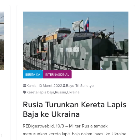
BERITA KA
INTERNASIONAL
Kamis, 10 Maret 2022
Bayu Tri Sulistyo
Kereta lapis baja
,
Russia
,
Ukraina
Rusia Turunkan Kereta Lapis
Baja ke Ukraina
REDigest.web.id, 10/3 – Militer Rusia tampak
menurunkan kereta lapis baja dalam invasi ke Ukraina.
i